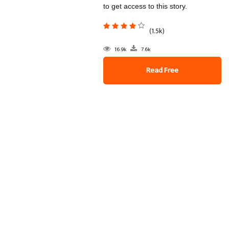
to get access to this story.
(1.5k)
16.9k
7.6k
Read Free