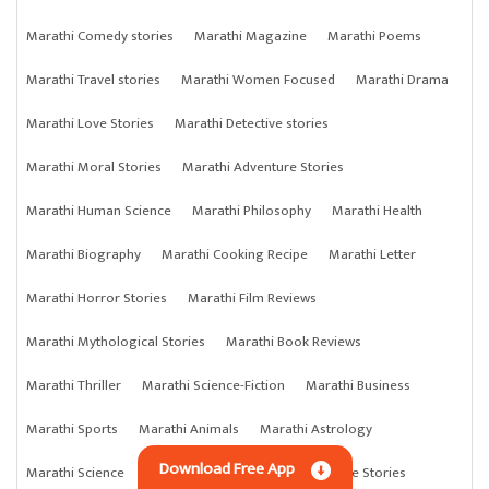
Marathi Comedy stories
Marathi Magazine
Marathi Poems
Marathi Travel stories
Marathi Women Focused
Marathi Drama
Marathi Love Stories
Marathi Detective stories
Marathi Moral Stories
Marathi Adventure Stories
Marathi Human Science
Marathi Philosophy
Marathi Health
Marathi Biography
Marathi Cooking Recipe
Marathi Letter
Marathi Horror Stories
Marathi Film Reviews
Marathi Mythological Stories
Marathi Book Reviews
Marathi Thriller
Marathi Science-Fiction
Marathi Business
Marathi Sports
Marathi Animals
Marathi Astrology
Download Free App
Marathi Science
Marathi Anything
Marathi Crime Stories