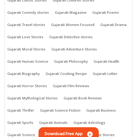
Gujarati Classic Stories
Gujarati Children Stories
Gujarati Comedy stories
Gujarati Magazine
Gujarati Poems
Gujarati Travel stories
Gujarati Women Focused
Gujarati Drama
Gujarati Love Stories
Gujarati Detective stories
Gujarati Moral Stories
Gujarati Adventure Stories
Gujarati Human Science
Gujarati Philosophy
Gujarati Health
Gujarati Biography
Gujarati Cooking Recipe
Gujarati Letter
Gujarati Horror Stories
Gujarati Film Reviews
Gujarati Mythological Stories
Gujarati Book Reviews
Gujarati Thriller
Gujarati Science-Fiction
Gujarati Business
Gujarati Sports
Gujarati Animals
Gujarati Astrology
Download Free App
Gujarati Science
Gujarati Anything
Gujarati Crime Stories