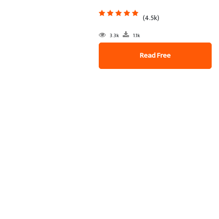
(4.5k)
3.3k
1.1k
Read Free