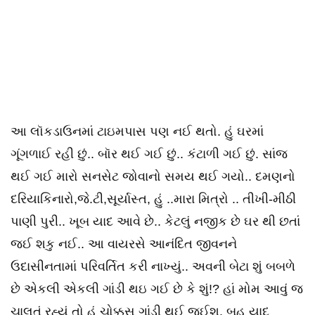
આ લૉકડાઉનમાં ટાઇમપાસ પણ નઈ થતો. હું ઘરમાં
ગૂંગળાઈ રહી છું.. બૉર થઈ ગઈ છું.. કંટાળી ગઈ છું. સાંજ
થઈ ગઈ મારો સનસેટ જોવાનો સમય થઈ ગયો.. દમણનો
દરિયાકિનારો,જે.ટી,સૂર્યાસ્ત, હું ..મારા મિત્રો .. તીખી-મીઠી
પાણી પુરી.. ખૂબ યાદ આવે છે.. કેટલું નજીક છે ઘર થી છતાં
જઈ શકુ નઈ.. આ વાયરસે આનંદિત જીવનને
ઉદાસીનતામાં પરિવર્તિત કરી નાખ્યું.. અવની બેટા શું બબળે
છે એકલી એકલી ગાંડી થઇ ગઈ છે કે શું!? હાં મોમ આવું જ
ચાલતું રહ્યું તો હું ચોક્કસ ગાંડી થઈ જઈશ. બહુ યાદ