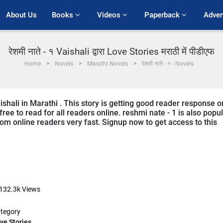
About Us
Books 
Videos 
Paperback 
Adver
रेशमी नाते - १ Vaishali द्वारा Love Stories मराठी में पीडीएफ
Home
Novels
Marathi Novels
रेशमी नाते - १ - Novels
ishali in Marathi . This story is getting good reader response o
ree to read for all readers online. reshmi nate - 1 is also popu
from online readers very fast. Signup now to get access to this
132.3k
Views
tegory
ve Stories