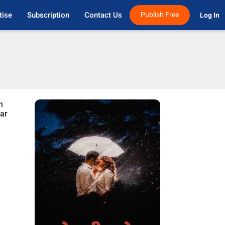
tise
Subscription
Contact Us
Publish Free
Log In 
n
lar