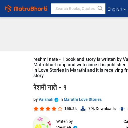
English
reshmi nate - 1 book and story is written by Va
Matrubharti app and web since it is published f
in Love Stories in Marathi and it is receiving 
story.
रेशमी नाते - १
by
Vaishali
in
Marathi Love Stories
155.2k
79k
Downloads
Writen by
Ca
Vaishali
Lo