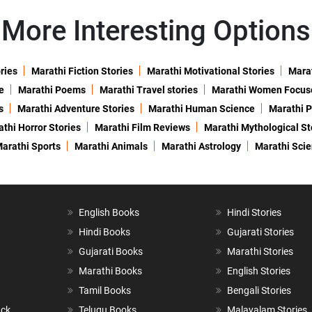
More Interesting Options
ries
Marathi Fiction Stories
Marathi Motivational Stories
Marat
e
Marathi Poems
Marathi Travel stories
Marathi Women Focus
s
Marathi Adventure Stories
Marathi Human Science
Marathi P
thi Horror Stories
Marathi Film Reviews
Marathi Mythological St
arathi Sports
Marathi Animals
Marathi Astrology
Marathi Sci
English Books
Hindi Stories
Hindi Books
Gujarati Stories
Gujarati Books
Marathi Stories
Marathi Books
English Stories
Tamil Books
Bengali Stories
ack
Telugu Books
Malayalam Stories