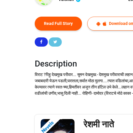
Read Full Story
Download on
Description
विराट ?पिहु दे‌खमुख परीवार... सुमन देखमुख:- देशमुख परीवाराची लहान 
जबाबदारी येऊन पडली,घरातला,सर्वात मोठा मुलगा....त्यात वडिलांचा,आधार
केल्यावर त्याने स्वतःच्या,हिमतीवर अजुन तीन हॉटेल उभे केले...लहान व
वडीलांची उणीव,भासु दिली नाही... रोहिणी- दामोदर (विराटचे मोठे काका -क
रेशमी नाते
Novels