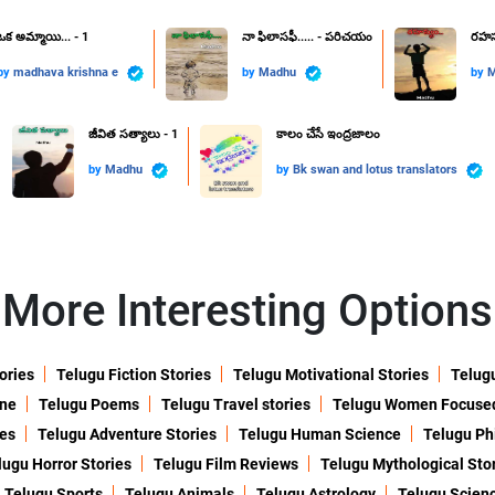
ఒక అమ్మాయి... - 1
నా ఫిలాసఫీ..... - పరిచయం
రహస్
by
madhava krishna e
by
Madhu
by
M
జీవిత సత్యాలు - 1
కాలం చేసే ఇంద్రజాలం
by
Madhu
by
Bk swan and lotus translators
More Interesting Options
ories
Telugu Fiction Stories
Telugu Motivational Stories
Telugu
ine
Telugu Poems
Telugu Travel stories
Telugu Women Focuse
ies
Telugu Adventure Stories
Telugu Human Science
Telugu Ph
lugu Horror Stories
Telugu Film Reviews
Telugu Mythological Sto
Telugu Sports
Telugu Animals
Telugu Astrology
Telugu Scien