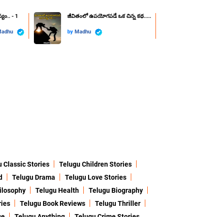
యం.. - 1
జీవితంలో ఉపయోగపడే ఒక చిన్న కథ.....
adhu
by
Madhu
 Classic Stories
Telugu Children Stories
d
Telugu Drama
Telugu Love Stories
ilosophy
Telugu Health
Telugu Biography
ries
Telugu Book Reviews
Telugu Thriller
ce
Telugu Anything
Telugu Crime Stories