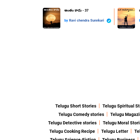
అంతం కాదు - 37
by
Ravi chendra Sunnkari
Telugu Short Stories
Telugu Spiritual St
Telugu Comedy stories
Telugu Magaz
Telugu Detective stories
Telugu Moral Stor
Telugu Cooking Recipe
Telugu Letter
Te
Telugu Science-Fiction
Telugu Business