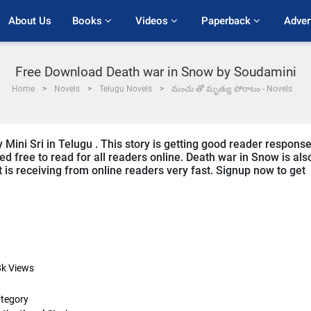
About Us
Books 
Videos 
Paperback 
Adver
Free Download Death war in Snow by Soudamini
Home
Novels
Telugu Novels
మంచు తో మృత్యు పోరాటం - Novels
 Mini Sri in Telugu . This story is getting good reader respons
ed free to read for all readers online. Death war in Snow is als
t is receiving from online readers very fast. Signup now to get
8k
Views
tegory