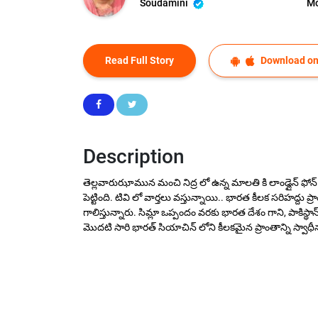
Soudamini
Mo
Read Full Story
Download on
Description
తెల్లవారుఝామున మంచి నిద్ర లో ఉన్న మాలతి కి లాండ్లైన్ ఫోన్ మ
పెట్టింది. టివి లో వార్తలు వస్తున్నాయి.. భారత కీలక సరి
గాలిస్తున్నారు. సిమ్లా ఒప్పందం వరకు భారత దేశం గాని, పాకిస
మొదటి సారి భారత్ సియాచిన్ లోని కీలకమైన ప్రాంతాన్ని స్వాధ