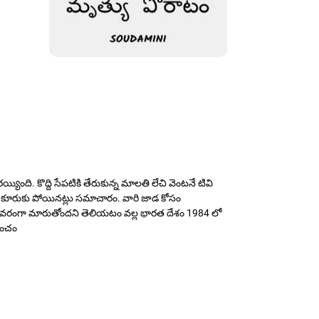
యింది. కొద్ది సేపటికి తేరుకున్న మాలతి లేచి వెంటనే టివి
లో కూరుకు పోయినట్లు సమాచారం. వారి జాడ కోసం
మైన స్థావరంగా మారుతోందని తెలియటం వల్ల భారత దేశం 1984 లో
రపంచం