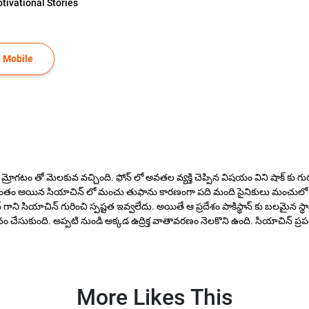
tivational Stories
 Mobile
్రోగటం తో మెలకువ వచ్చింది. ఫోన్ లో అవతల వ్యక్తి చెప్పిన విషయం విని షాక్ కు గురయ్
హద్దు ప్రాంతం అయిన సియాచిన్ లో మంచు తుఫాను కారణంగా పది మంది సైనికులు మంచు
్థాన్ గాని సియాచిన్ గురించి స్పష్టత ఇవ్వలేదు. అయితే ఆ ప్రదేశం పాకిస్థాన్ కు బల
ీనం చేసుకుంది. అప్పటి నుండి అక్కడ ఉద్రిక్త వాతావరణం నెలకొని ఉంది. సియాచిన్ ప్
More Likes This