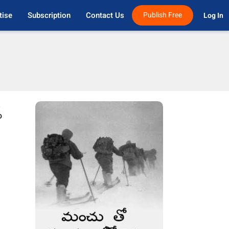
tise
Subscription
Contact Us
Publish Free
Log In 
e
o