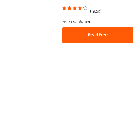
(19.5k)
19.8k
9.7k
Read Free