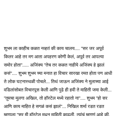
शुभम ला काहीच कळत नव्हतं की काय चालय.... "सर जर अपूर्व
किलर आहे तर मग आता अपहरण कोणी केलं, अपूर्व तर आपल्या
समोर होता"..... अजिंक्य "तेच तर कळत नाहीये अजिंक्य हे झालं
कसं".... शुभम शुभम च्या मनात हा विचार सारखा रमत होता पण आधी
ते लोक घटनास्थळी पोचले... तिथं जाऊन अजिंक्य ने मुलाच्या आई
वडिलांसोबत विचारपूस केली आणि पुढे ही हवी ते माहिती जमा केली...
"तुमचा मुलगा अखिल, तो हॉस्टेल मध्ये रहातो ना".... शुभम "हो सर
आणि काय माहित हे सगळं कसं झालं"... निखिल शर्मा रडत रडत
म्हणाला "सर मी हॉस्टेल मधून माहिती काढली, त्यांचं म्हणणं आहे की,