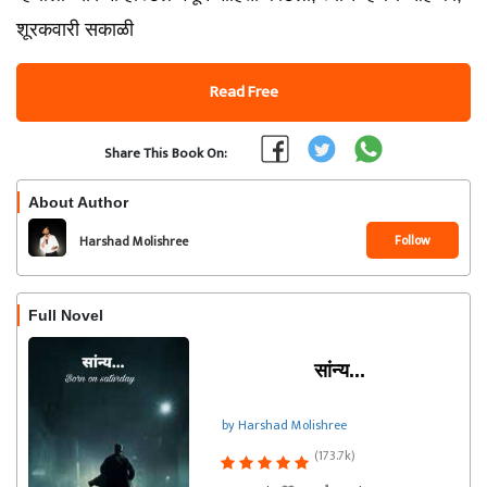
शूरकवारी सकाळी
Read Free
Share This Book On:
About Author
Follow
Harshad Molishree
Full Novel
सांन्य...
by Harshad Molishree
(173.7k)