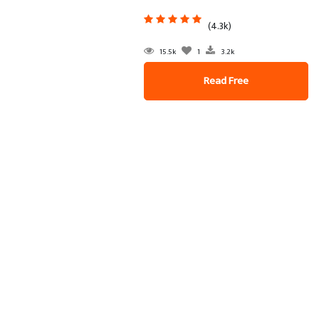
(4.3k)
15.5k
1
3.2k
Read Free