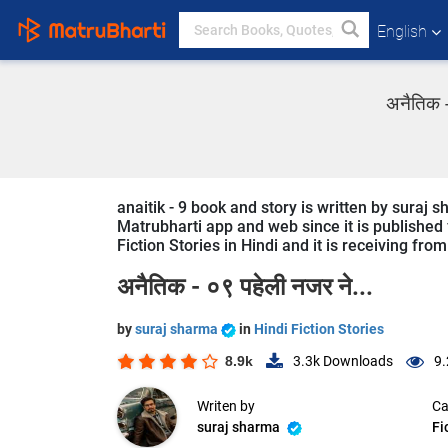
English
अनैतिक -
anaitik - 9 book and story is written by suraj 
Matrubharti app and web since it is published fr
Fiction Stories in Hindi and it is receiving fro
अनैतिक - ०९ पहेली नजर ने...
by
suraj sharma
in
Hindi Fiction Stories
8.9k
3.3k
Downloads
9.
Writen by
Ca
suraj sharma
Fi