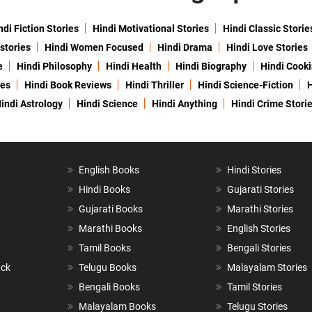
ndi Fiction Stories
Hindi Motivational Stories
Hindi Classic Storie
 stories
Hindi Women Focused
Hindi Drama
Hindi Love Stories
e
Hindi Philosophy
Hindi Health
Hindi Biography
Hindi Cook
ies
Hindi Book Reviews
Hindi Thriller
Hindi Science-Fiction
H
indi Astrology
Hindi Science
Hindi Anything
Hindi Crime Stori
English Books
Hindi Stories
Hindi Books
Gujarati Stories
Gujarati Books
Marathi Stories
Marathi Books
English Stories
Tamil Books
Bengali Stories
ack
Telugu Books
Malayalam Stories
Bengali Books
Tamil Stories
Malayalam Books
Telugu Stories