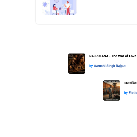
RAJPUTANA - The War of Love 
by
Aarushi Singh Rajput
खलनायिका के
by
Ficti