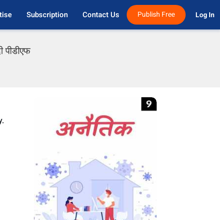
tise
Subscription
Contact Us
Publish Free
Log In 
दी पीडीएफ
y.