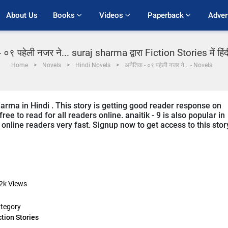
About Us
Books 
Videos 
Paperback 
Adver
 ०९ पहेली नजर ने... suraj sharma द्वारा Fiction Stories में हिं
Home
Novels
Hindi Novels
अनैतिक - ०९ पहेली नजर ने... - Novels
sharma in Hindi . This story is getting good reader response on
ee to read for all readers online. anaitik - 9 is also popular in
m online readers very fast. Signup now to get access to this stor
2k
Views
tegory
ction Stories