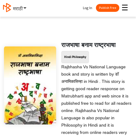
☰
Log In
मराठी
Publish Free
राजभाषा बनाम राष्ट्रभाषा
Hindi Philosophy
Rajbhasha Vs National Language
book and story is written by डॉ
अनामिकासिन्हा in Hindi . This story is
getting good reader response on
Matrubharti app and web since it is
published free to read for all readers
online. Rajbhasha Vs National
Language is also popular in
Philosophy in Hindi and it is
receiving from online readers very