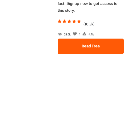
fast. Signup now to get access to
this story.
(10.5k)
21.6k
1
4.7k
Read Free