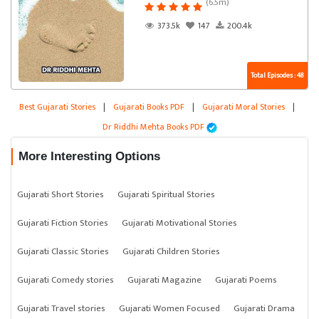
(6.5m)
373.5k
147
200.4k
Total Episodes : 48
Best Gujarati Stories
|
Gujarati Books PDF
|
Gujarati Moral Stories
|
Dr Riddhi Mehta Books PDF
More Interesting Options
Gujarati Short Stories
Gujarati Spiritual Stories
Gujarati Fiction Stories
Gujarati Motivational Stories
Gujarati Classic Stories
Gujarati Children Stories
Gujarati Comedy stories
Gujarati Magazine
Gujarati Poems
Gujarati Travel stories
Gujarati Women Focused
Gujarati Drama