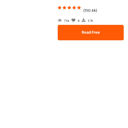
(150.4k)
7.5k
6
3.7k
Read Free