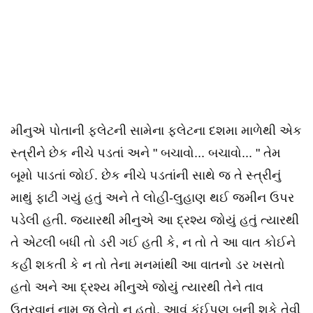
મીનુએ પોતાની ફ્લેટની સામેના ફ્લેટના દશમા માળેથી એક
સ્ત્રીને છેક નીચે પડતાં અને " બચાવો... બચાવો... " તેમ
બૂમો પાડતાં જોઈ. છેક નીચે પડતાંની સાથે જ તે સ્ત્રીનું
માથું ફાટી ગયું હતું અને તે લોહી-લુહાણ થઈ જમીન ઉપર
પડેલી હતી. જ્યારથી મીનુએ આ દ્રશ્ય જોયું હતું ત્યારથી
તે એટલી બધી તો ડરી ગઈ હતી કે, ન તો તે આ વાત કોઈને
કહી શકતી કે ન તો તેના મનમાંથી આ વાતનો ડર ખસતો
હતો અને આ દ્રશ્ય મીનુએ જોયું ત્યારથી તેને તાવ
ઉતરવાનું નામ જ લેતો ન હતો. આવું કંઈપણ બની શકે તેવી