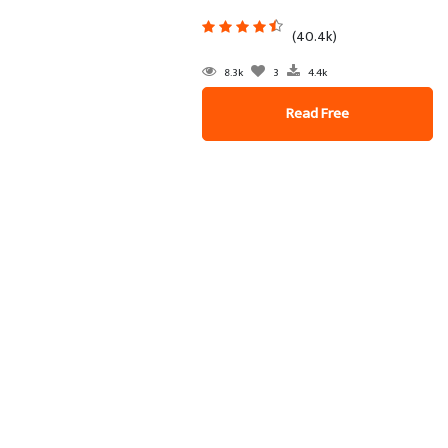
(40.4k)
8.3k
3
4.4k
Read Free