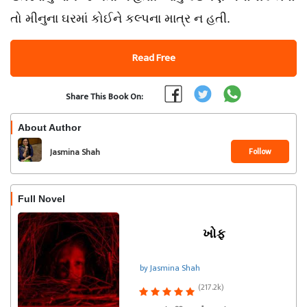
તો મીનુના ઘરમાં કોઈને કલ્પના માત્ર ન હતી.
Read Free
Share This Book On:
About Author
Follow
Jasmina Shah
Full Novel
ખોફ
by Jasmina Shah
(217.2k)