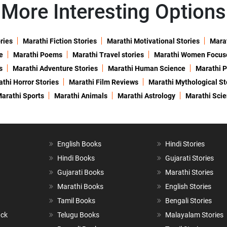
More Interesting Options
ries
Marathi Fiction Stories
Marathi Motivational Stories
Marat
e
Marathi Poems
Marathi Travel stories
Marathi Women Focus
s
Marathi Adventure Stories
Marathi Human Science
Marathi P
thi Horror Stories
Marathi Film Reviews
Marathi Mythological St
arathi Sports
Marathi Animals
Marathi Astrology
Marathi Sci
English Books
Hindi Stories
Hindi Books
Gujarati Stories
Gujarati Books
Marathi Stories
Marathi Books
English Stories
Tamil Books
Bengali Stories
ack
Telugu Books
Malayalam Stories