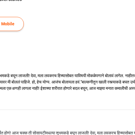
 Mobile
शुभमकडे बघून लाजली! देवा, मला लवकरच हिच्यासोबत याविषयी मोकळेपणाने बोलावं लागेल. नाहीत
ी यावर मी बोललं पाहिजे. हो, हेच योग्य. आजंच बोलायला हवं."बाल्कनीतून खाली रस्त्याकडे बघत
ला एक क्षणही लागला नाही! ईशाच्या शरीरात होणारे बदल बघून, आज माझ्या मनात कमालीची अस्वस्थ
षित होणं! आज चक्क ती सोसायटीमधल्या शुभमकडे बघून लाजली! देवा, मला लवकरच हिच्यासोबत या