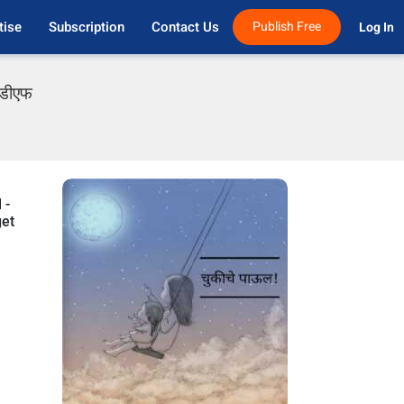
tise
Subscription
Contact Us
Publish Free
Log In 
पीडीएफ
 -
get