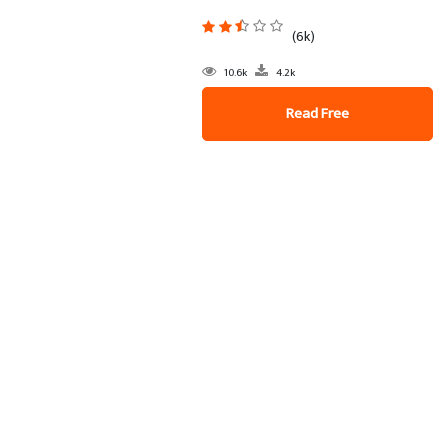
(6k)
10.6k
4.2k
Read Free