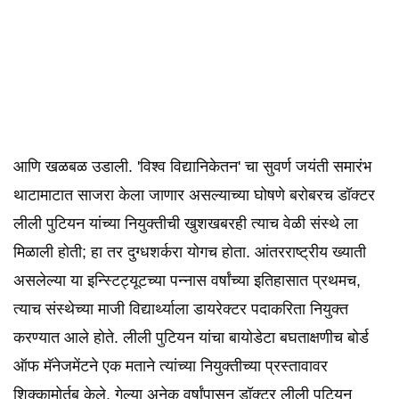
आणि खळबळ उडाली. 'विश्व विद्यानिकेतन' चा सुवर्ण जयंती समारंभ
थाटामाटात साजरा केला जाणार असल्याच्या घोषणे बरोबरच डॉक्टर
लीली पुटियन यांच्या नियुक्तीची खुशखबरही त्याच वेळी संस्थे ला
मिळाली होती; हा तर दुग्धशर्करा योगच होता. आंतरराष्ट्रीय ख्याती
असलेल्या या इन्स्टिट्यूटच्या पन्नास वर्षांच्या इतिहासात प्रथमच,
त्याच संस्थेच्या माजी विद्यार्थ्याला डायरेक्टर पदाकरिता नियुक्त
करण्यात आले होते. लीली पुटियन यांचा बायोडेटा बघताक्षणीच बोर्ड
ऑफ मॅनेजमेंटने एक मताने त्यांच्या नियुक्तीच्या प्रस्तावावर
शिक्कामोर्तब केले. गेल्या अनेक वर्षांपासून डॉक्टर लीली पुटियन