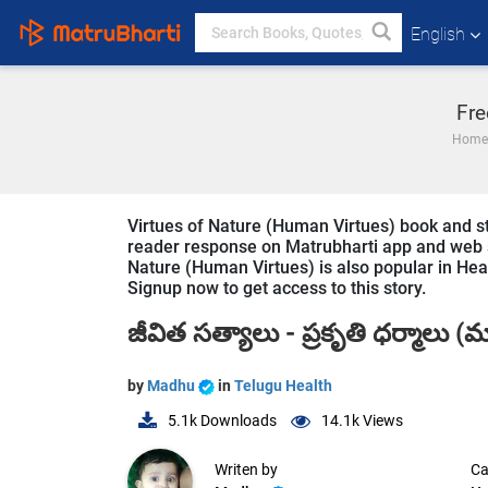
English
Fre
Home
Virtues of Nature (Human Virtues) book and sto
reader response on Matrubharti app and web sin
Nature (Human Virtues) is also popular in Healt
Signup now to get access to this story.
జీవిత సత్యాలు - ప్రకృతి ధర్మాలు (
by
Madhu
in
Telugu Health
5.1k
Downloads
14.1k
Views
Writen by
Ca