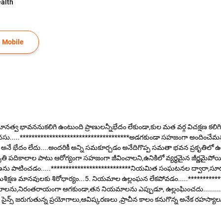
alth
 Mobile
మానత్వ భావననుకలిగి ఉంటుంది ప్రాణులన్నీభేదం లేకుండా,కుల మత వర్గ విచక్షణ కల
మనసు.....*************************************అడగకుండా సహజంగా అందించేమనస
వా అనే భేదం లేదు....అందరికీ అన్ని సమకూర్చడం అనేదిగొప్ప సమతా భవన ప్రకృతిలో ఉ
రకృతి పదికాలాల పాటు ఆరోగ్యంగా సహజంగా జీవించాలని,ఉనికిలో వ్యర్థమైన జీర్ణమైపోయ
ిక్షణను పాటించడం.....***************************నియమిత సంఘటనల ద్వారా,సూ
్టి క్రమశిక్షణ మానవులకు శిరోధార్యం...5. నియమాల ఉల్లంఘన లేకపోవడం.....********
ాలను,నిరంతరాయంగా ఆగకుండా,తన నియమాలను ఎప్పుడూ, ఉల్లంఘించదు.........6
 సైన్స్ జరుగుతున్న ప్రయోగాలు,ఆవిష్కరణలు ,ప్రాచీన కాలం కనుగొన్న అనేక రహస్యాల