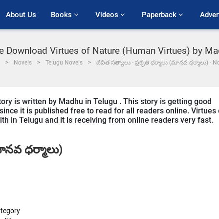
About Us
Books 
Videos 
Paperback 
Adver
e Download Virtues of Nature (Human Virtues) by M
Novels
Telugu Novels
జీవిత సత్యాలు - ప్రకృతి ధర్మాలు (మానవ ధర్మాలు) - N
ry is written by Madhu in Telugu . This story is getting good
ce it is published free to read for all readers online. Virtues 
h in Telugu and it is receiving from online readers very fast.
మానవ ధర్మాలు)
tegory