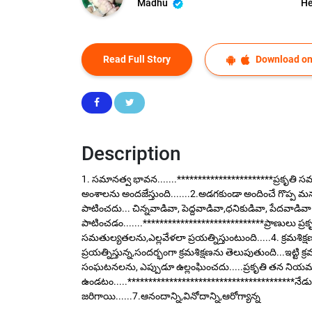
Madhu
He
Read Full Story
Download on
Description
1. సమానత్వ భావన.......***********************ప్రకృతి స
అంశాలను అందజేస్తుంది.......2.అడగకుండా అందించే గొప్ప 
పాటించదు... చిన్నవాడివా, పెద్దవాడివా,ధనికుడివా, పేదవాడి
పాటించడం.......*****************************ప్రాణులు ప్
సమతుల్యతలను,ఎల్లవేళలా ప్రయత్నిస్తుంటుంది.....4. క్రమశ
ప్రయత్నిస్తున్న,సందర్భంగా క్రమశిక్షణను తెలుపుతుంది...ఇట
సంఘటనలను, ఎప్పుడూ ఉల్లంఘించదు.....ప్రకృతి తన నియమ
ఉండటం.....****************************************నేడు
జరిగాయి......7.ఆనందాన్ని,వినోదాన్ని,ఆరోగ్యాన్న