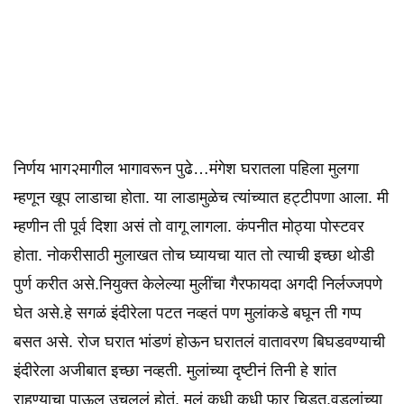
निर्णय भाग२मागील भागावरून पुढे…मंगेश घरातला पहिला मुलगा
म्हणून खूप लाडाचा होता. या लाडामुळेच त्यांच्यात हट्टीपणा आला. मी
म्हणीन ती पूर्व दिशा असं तो वागू लागला. कंपनीत मोठ्या पोस्टवर
होता. नोकरीसाठी मुलाखत तोच घ्यायचा यात तो त्याची इच्छा थोडी
पुर्ण करीत असे.नियुक्त केलेल्या मुलींचा गैरफायदा अगदी निर्लज्जपणे
घेत असे.हे सगळं इंदीरेला पटत नव्हतं पण मुलांकडे बघून ती गप्प
बसत असे. रोज घरात भांडणं होऊन घरातलं वातावरण बिघडवण्याची
इंदीरेला अजीबात इच्छा नव्हती. मुलांच्या दृष्टीनं तिनी हे शांत
राहण्याचा पाऊल उचललं होतं. मुलं कधी कधी फार चिडत.वडलांच्या