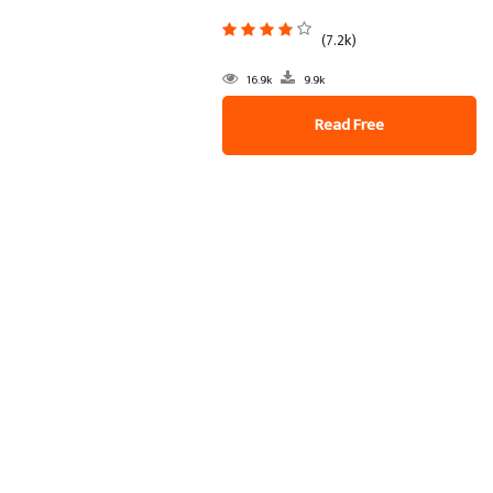
(7.2k)
16.9k
9.9k
Read Free