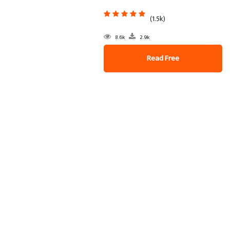
(1.5k)
8.6k
2.9k
Read Free