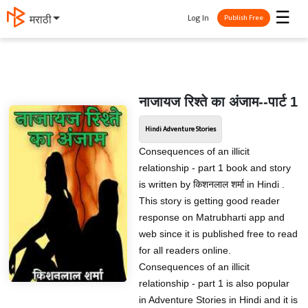
☰
Log In
தமிழ்
Publish Free
नाजायज रिश्ते का अंजाम--पार्ट 1
Hindi Adventure Stories
Consequences of an illicit
relationship - part 1 book and story
is written by किशनलाल शर्मा in Hindi .
This story is getting good reader
response on Matrubharti app and
web since it is published free to read
for all readers online.
Consequences of an illicit
relationship - part 1 is also popular
in Adventure Stories in Hindi and it is