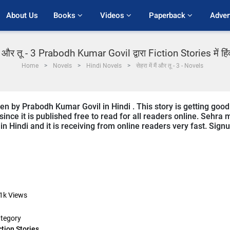
About Us
Books 
Videos 
Paperback 
Adver
 मैं और तू - 3 Prabodh Kumar Govil द्वारा Fiction Stories में हि
Home
Novels
Hindi Novels
सेहरा में मैं और तू - 3 - Novels
ten by Prabodh Kumar Govil in Hindi . This story is getting good
nce it is published free to read for all readers online. Sehra 
s in Hindi and it is receiving from online readers very fast. Sign
1k
Views
tegory
ction Stories