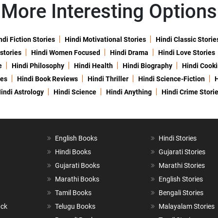
More Interesting Options
ndi Fiction Stories
Hindi Motivational Stories
Hindi Classic Storie
 stories
Hindi Women Focused
Hindi Drama
Hindi Love Stories
e
Hindi Philosophy
Hindi Health
Hindi Biography
Hindi Cook
ies
Hindi Book Reviews
Hindi Thriller
Hindi Science-Fiction
H
indi Astrology
Hindi Science
Hindi Anything
Hindi Crime Stori
English Books
Hindi Stories
Hindi Books
Gujarati Stories
Gujarati Books
Marathi Stories
Marathi Books
English Stories
Tamil Books
Bengali Stories
ack
Telugu Books
Malayalam Stories