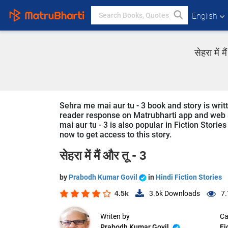
English
सेहरा में
Sehra me mai aur tu - 3 book and story is writ
reader response on Matrubharti app and web si
mai aur tu - 3 is also popular in Fiction Storie
now to get access to this story.
सेहरा में मैं और तू - 3
by
Prabodh Kumar Govil
in
Hindi Fiction Stories
4.5k
3.6k
Downloads
7.
Writen by
Ca
Prabodh Kumar Govil
Fi