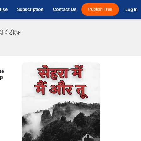
tise
Subscription
Contact Us
Publish Free
Log In 
ंदी पीडीएफ
me
up