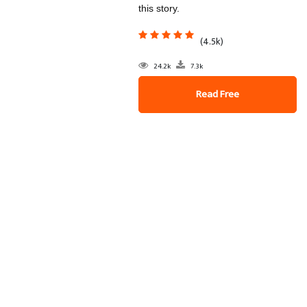
this story.
(4.5k)
24.2k
7.3k
Read Free