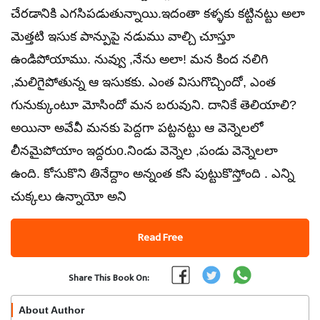
చేరడానికి ఎగసిపడుతున్నాయి.ఇదంతా కళ్ళకు కట్టినట్టు అలా
మెత్తటి ఇసుక పాన్పుపై నడుము వాల్చి చూస్తూ
ఉండిపోయాము. నువ్వు ,నేను అలా! మన కింద నలిగి
,మలిగైపోతున్న ఆ ఇసుకకు. ఎంత విసుగొచ్చిందో, ఎంత
గునుక్కుంటూ మోసిందో మన బరువుని. దానికే తెలియాలి?
అయినా అవేవీ మనకు పెద్దగా పట్టనట్టు ఆ వెన్నెలలో
లీనమైపోయాం ఇద్దరుo.నిండు వెన్నెల ,పండు వెన్నెలలా
ఉంది. కోసుకొని తినేద్దాం అన్నంత కసి పుట్టుకొస్తోంది . ఎన్ని
చుక్కలు ఉన్నాయో అని
Read Free
Share This Book On:
About Author