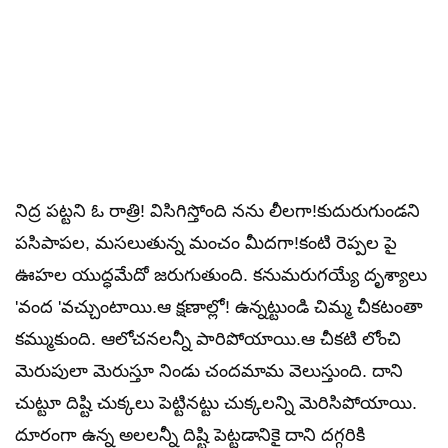
నిద్ర పట్టని ఓ రాత్రి! విసిగిస్తోంది నను లీలగా!కుదురుగుండని
పసిపాపల, మసలుతున్న మంచం మీదగా!కంటి రెప్పల పై
ఊహల యుద్ధమేదో జరుగుతుంది. కనుమరుగయ్యే దృశ్యాలు
'వంద 'వచ్చుంటాయి.ఆ క్షణాల్లో! ఉన్నట్టుండి చిమ్మ చీకటంతా
కమ్ముకుంది. ఆలోచనలన్నీ పారిపోయాయి.ఆ చీకటి లోంచి
మెరుపులా మెరుస్తూ నిండు చందమామ వెలుస్తుంది. దాని
చుట్టూ దిష్టి చుక్కలు పెట్టినట్టు చుక్కలన్ని మెరిసిపోయాయి.
దూరంగా ఉన్న అలలన్నీ దిష్టి పెట్టడానికై దాని దగ్గరికి