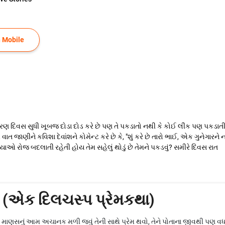
 Mobile
થી ત્રણ દિવસ સુધી ખૂબજ દોડા દોડ કરે છે પણ તે પકડાતો નથી કે કોઈ લીંક પણ પકડ
આ વાત જાણીને કવિશા દેવાંશને કોમેન્ટ કરે છે કે, "શું કરે છે તારો ભાઈ, એક ગુને
યાઓ રોજ બદલાતી રહેતી હોય તેમ સહેલું થોડું છે તેમને પકડવું? સમીરે દિવસ રાત
સ (એક દિલચસ્પ પ્રેમકથા)
ણસનું આમ અચાનક મળી જવું તેની સાથે પ્રેમ થવો, તેને પોતાના જીવથી પણ વધારે 