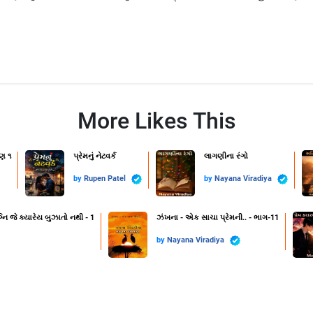
More Likes This
ણ ૧
પ્રેમનું નેટવર્ક
લાગણીના રંગો
by
Rupen Patel
by
Nayana Viradiya
નિ જે ક્યારેય બુઝાતો નથી - 1
ઝંખના - એક સાચા પ્રેમની.. - ભાગ-11
by
Nayana Viradiya