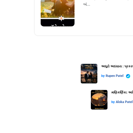
બં...
અધૂરો અધ્યાય : પ્રકર
by
Rupen Patel
મણિકર્ણિકા: અગ્
by
Aloka Patel