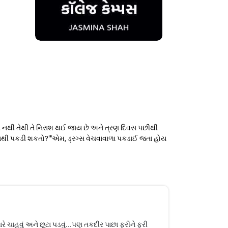
ાતી નથી તેથી તે નિરાશ થઈ જાય છે અને ત્રણ દિવસ પછીથી
ગારને નથી પકડી શકતો?""એમ, ડ્રગ્સ વેચવાવાળા પકડાઈ જતા હોય
ચાહવું અને છૂટા પડવું...પણ તકદીર પાછા ફરીને ફરી