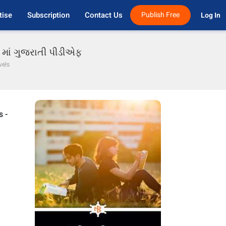
tise
Subscription
Contact Us
Publish Free
Log In 
s માં ગુજરાતી પીડીએફ
vels
s -