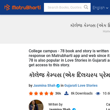
English
કૉલેજ કેમ્પસ (એક દિ
Hom
College campus - 78 book and story is written 
response on Matrubharti app and web since it i
78 is also popular in Love Stories in Gujarati 
get access to this story.
કૉલેજ કેમ્પસ (એક દિલચસ્પ પ્રેમ
by
Jasmina Shah
in
Gujarati Love Stories
36k
8k
Downloads
10.6
Writen by
Ca
Jasmina Shah
Lo