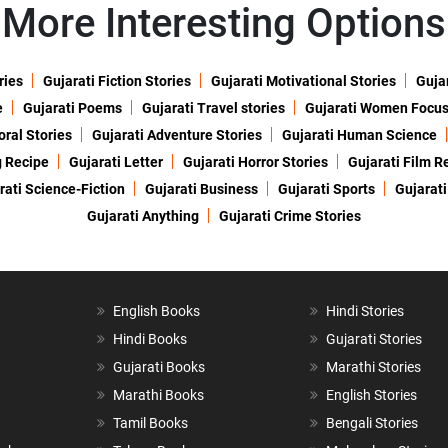
More Interesting Options
ries
Gujarati Fiction Stories
Gujarati Motivational Stories
Gujar
e
Gujarati Poems
Gujarati Travel stories
Gujarati Women Focu
oral Stories
Gujarati Adventure Stories
Gujarati Human Science
g Recipe
Gujarati Letter
Gujarati Horror Stories
Gujarati Film R
rati Science-Fiction
Gujarati Business
Gujarati Sports
Gujarati
Gujarati Anything
Gujarati Crime Stories
English Books
Hindi Stories
Hindi Books
Gujarati Stories
Gujarati Books
Marathi Stories
Marathi Books
English Stories
Tamil Books
Bengali Stories