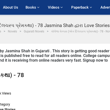
About Us
Books 
Videos 
Paperback 
Adver
લચસ્પ પ્રેમકથા) - 78 Jasmina Shah દ્વારા Love Storie
e
Novels
Gujarati Novels
કૉલેજ કેમ્પસ (એક દિલચસ્પ પ્રેમકથા) - 78 - No
by Jasmina Shah in Gujarati . This story is getting good reader
s published free to read for all readers online. College campu
and it is receiving from online readers very fast. Signup now to
કથા) - 78
k
Views
tegory
ve Stories