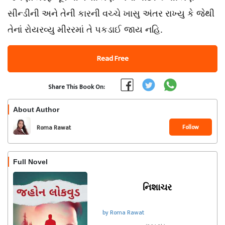
સીન્ડીની અને તેની કારની વચ્ચે ખાસુ અંતર રાખ્યુ કે જેથી
તેનાં રોયરવ્યુ મીરરમાં તે પકડાઈ જાય નહિ.
Read Free
Share This Book On:
About Author
Follow
Roma Rawat
Full Novel
નિશાચર
by Roma Rawat