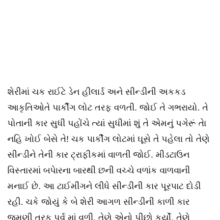
શેરીમાં ચક રાઈટે ડેન હીલાર્ડ અને સીન્ડીની અકકડ
આકૃતિઓતે પાર્કીંગ લોટ તરફ વળતી. જોઈ તે ગભરાયો. તે
પોતાની કાર સુધી પહોંચે ત્યાં સુધીમાં શું તે એમનું પગેરૂં તેા
નહિ ખોઈ બેસે તે! ચક પાર્કીંગ લોટમાં ઘૂસે તે પહેલા તો તેણે
સીન્ડીને તેની કાર ટ્રાફીકમાં વાળતી જોઈ. મીડટાઉન
વિસ્તારમાં બપેારના બારથી છની વચ્ચે વળાંક વાળવાની
મનાઈ છે. આ ટાઈમીંગને લીધે સીન્ડીની કાર પૂરપાટ દોડી
રહી. ચકે જોયું કે બે શેરી આગળ સીન્ડીની કાળી કાર
જમણી તરફ પૂર્વ માં વળી. તેણે એનો પીછો કર્યોં. તેણે