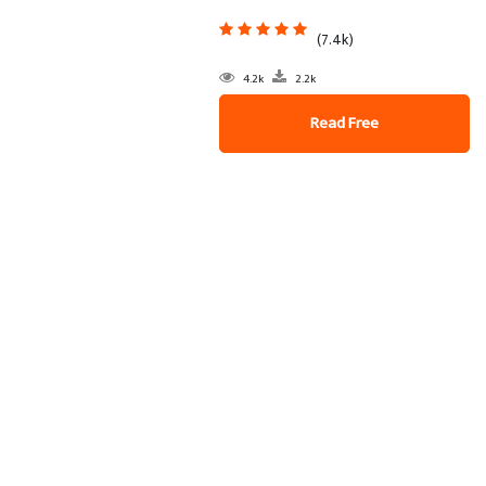
(7.4k)
4.2k
2.2k
Read Free