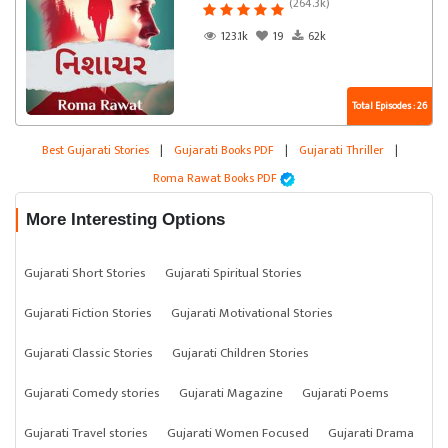
(264.3k)
123.1k
19
62k
Total Episodes : 26
Best Gujarati Stories
|
Gujarati Books PDF
|
Gujarati Thriller
|
Roma Rawat Books PDF
More Interesting Options
Gujarati Short Stories
Gujarati Spiritual Stories
Gujarati Fiction Stories
Gujarati Motivational Stories
Gujarati Classic Stories
Gujarati Children Stories
Gujarati Comedy stories
Gujarati Magazine
Gujarati Poems
Gujarati Travel stories
Gujarati Women Focused
Gujarati Drama