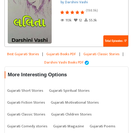
by Darshini Vashi
(198.9k)
113k
12
55.3k
Total Episodes : 17
Best Gujarati Stories
|
Gujarati Books PDF
|
Gujarati Classic Stories
|
Darshini Vashi Books PDF
More Interesting Options
Gujarati Short Stories
Gujarati Spiritual Stories
Gujarati Fiction Stories
Gujarati Motivational Stories
Gujarati Classic Stories
Gujarati Children Stories
Gujarati Comedy stories
Gujarati Magazine
Gujarati Poems