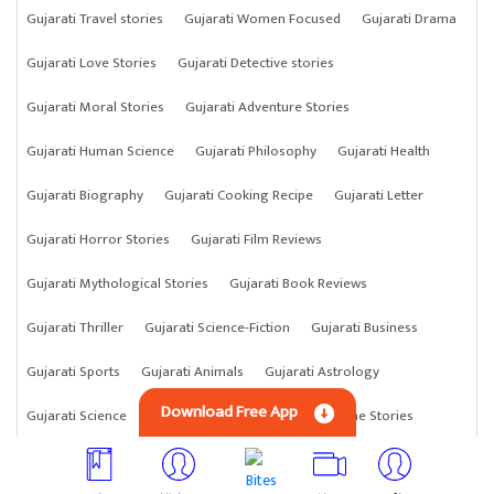
Gujarati Travel stories
Gujarati Women Focused
Gujarati Drama
Gujarati Love Stories
Gujarati Detective stories
Gujarati Moral Stories
Gujarati Adventure Stories
Gujarati Human Science
Gujarati Philosophy
Gujarati Health
Gujarati Biography
Gujarati Cooking Recipe
Gujarati Letter
Gujarati Horror Stories
Gujarati Film Reviews
Gujarati Mythological Stories
Gujarati Book Reviews
Gujarati Thriller
Gujarati Science-Fiction
Gujarati Business
Gujarati Sports
Gujarati Animals
Gujarati Astrology
Download Free App
Gujarati Science
Gujarati Anything
Gujarati Crime Stories