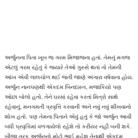
અર્જુનના પિતા ખૂબ જ ગરમ મિજાજના હતાં. તેમનું મગજ
એટલું ગરમ રહેતું કે જ્યારે તેઓ ગુસ્સે થતાં તો તેમની
આંખ એવી લાલચોળ થઈ જતી જાણે અંગારા વર્ષવાના હોય.
અર્જુન નાનપણથી એકદમ બિનદાસ્ત, મજાકિયો પણ
ઓછા બોલો હતો. તેને ઘરમાં રહેવા કરતાં મિત્રો સાથે
રહેવાનું, મનગમતી પ્રવૃત્તિ કરવાની અને નવું નવું શીખવાનો
શોખ હતો. પણ તેમના પિતાને એવું હતું કે જો અર્જુન આવી
બધી પ્રવૃત્તિમાં વળગાયેલો રહેશે તો કરીયર નહીં બની શકે.
બીજી તરફ અર્જુનનો મોટો ભાઈ મહેશ તેનાથી એકદમ