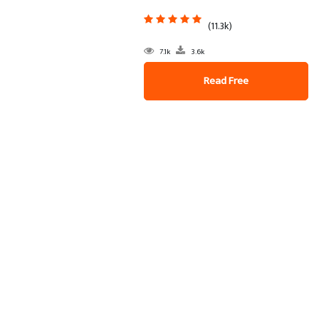
(11.3k)
7.1k
3.6k
Read Free