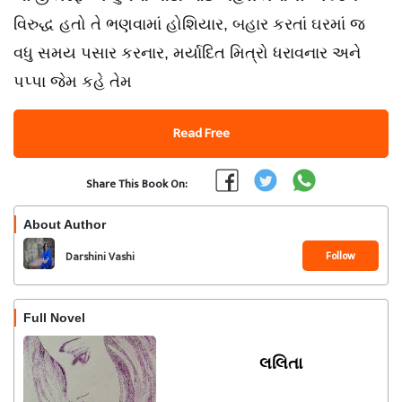
વિરુદ્ધ હતો તે ભણવામાં હોશિયાર, બહાર કરતાં ઘરમાં જ
વધુ સમય પસાર કરનાર, મર્યાદિત મિત્રો ધરાવનાર અને
પપ્પા જેમ કહે તેમ
Read Free
Share This Book On:
About Author
Follow
Darshini Vashi
Full Novel
લલિતા