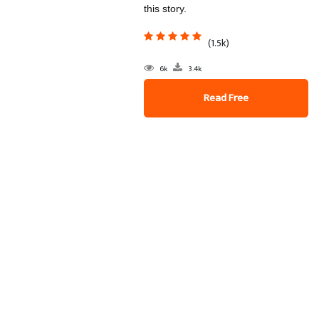
this story.
(1.5k)
6k
3.4k
Read Free