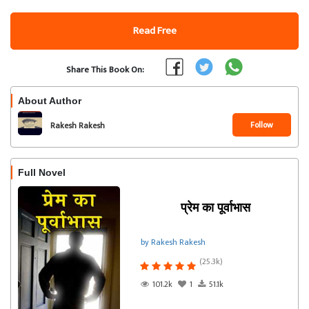
Read Free
Share This Book On:
About Author
Follow
Rakesh Rakesh
Full Novel
प्रेम का पूर्वाभास
by Rakesh Rakesh
(25.3k)
101.2k
1
51.1k