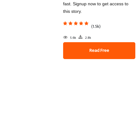
fast. Signup now to get access to
this story.
(1.5k)
5.6k
2.8k
Read Free