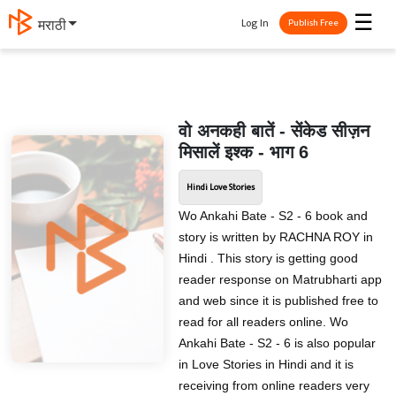
☰
Log In
मराठी
Publish Free
वो अनकही बातें - सेंकेड सीज़न
मिसालें इश्क - भाग 6
Hindi Love Stories
Wo Ankahi Bate - S2 - 6 book and
story is written by RACHNA ROY in
Hindi . This story is getting good
reader response on Matrubharti app
and web since it is published free to
read for all readers online. Wo
Ankahi Bate - S2 - 6 is also popular
in Love Stories in Hindi and it is
receiving from online readers very