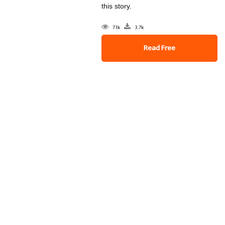
this story.
7.1k
3.7k
Read Free