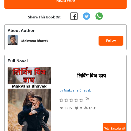
Read Free
Share This Book On:
About Author
Follow
Makvana Bhavek
Full Novel
लिविंग विथ डाय
by Makvana Bhavek
(0)
38.2k
0
17.6k
Total Episodes : 5