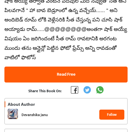
షాక్ అయ్యి తర్వాత వెంటనే పెదవుల మీద నవ్వుతో సీత అని
పిలవగానే “ హా బావ బెడ్రూంలో ఉన్న వచ్చేయ్...... “ అని
అందిబెడ్ రూమ్ లోకి వెళ్లేసరికి సీత చేస్తున్న పని చూసి షాక్
అయ్యాడు రామ్.....@@@@@@@@అంతగా షాక్ అయ్యే
విషయం ఏం జరిగిందంటే సీత రామ్ రావటానికి అరగంట
ముందు తను ఆన్లైన్లో పెట్టిన ఫోటో ఫ్రేమ్స్ అన్ని రావడంతో
వాటిలో ఫొటోస్
Read Free
Share This Book On:
About Author
Follow
Devanshika Janu