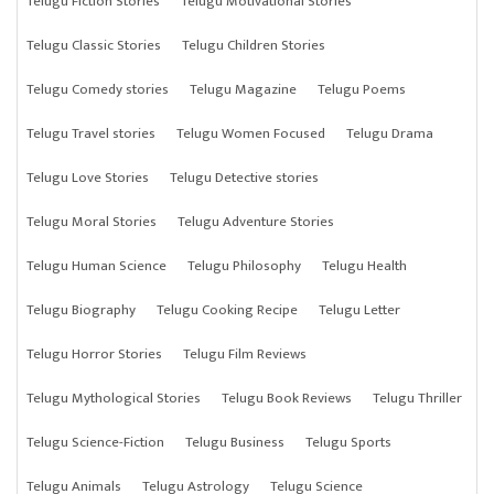
Telugu Fiction Stories
Telugu Motivational Stories
Telugu Classic Stories
Telugu Children Stories
Telugu Comedy stories
Telugu Magazine
Telugu Poems
Telugu Travel stories
Telugu Women Focused
Telugu Drama
Telugu Love Stories
Telugu Detective stories
Telugu Moral Stories
Telugu Adventure Stories
Telugu Human Science
Telugu Philosophy
Telugu Health
Telugu Biography
Telugu Cooking Recipe
Telugu Letter
Telugu Horror Stories
Telugu Film Reviews
Telugu Mythological Stories
Telugu Book Reviews
Telugu Thriller
Telugu Science-Fiction
Telugu Business
Telugu Sports
Telugu Animals
Telugu Astrology
Telugu Science