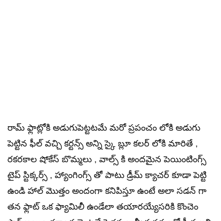
రామ్ ఫ్లాట్లోకి అడుగుపెట్టటమే మరో ప్రపంచం లోకి అడుగు
పెట్టిన ఫీల్ వచ్చి కర్టన్స్ అన్ని స్కై బ్లూ కలర్ లోకి మారితే ,
రకరకాల షోకేస్ బొమ్మలు , వాల్స్ కి అందమైన పెయింటింగ్స్
టైప్ స్టిక్కర్స్ , హ్యాంగింగ్స్ తో పాటు డ్రీమ్ క్యాచర్ కూడా పెట్టి
ఉండి హాల్ మొత్తం అందంగా కనిపిస్తూ ఉంటే అలా సడన్ గా
తన ఫ్లాట్ ఒక ఫ్యామిలీ ఉండేలా తయారయ్యేసరికి కొంచెం