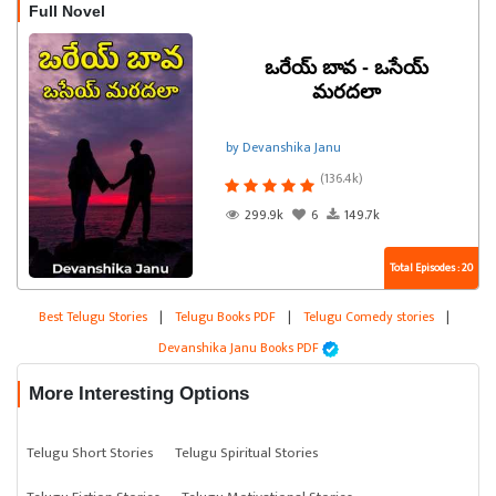
Full Novel
ఒరేయ్ బావ - ఒసేయ్
మరదలా
by Devanshika Janu
(136.4k)
299.9k
6
149.7k
Total Episodes : 20
Best Telugu Stories
|
Telugu Books PDF
|
Telugu Comedy stories
|
Devanshika Janu Books PDF
More Interesting Options
Telugu Short Stories
Telugu Spiritual Stories