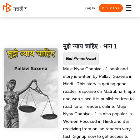
☰
Log In
मराठी
Publish Free
मुझे न्याय चाहिए - भाग 1
Hindi Women Focused
Muje Nyay Chahiye - 1 book and
story is written by Pallavi Saxena in
Hindi . This story is getting good
reader response on Matrubharti app
and web since it is published free to
read for all readers online. Muje
Nyay Chahiye - 1 is also popular in
Women Focused in Hindi and it is
receiving from online readers very
fast. Signup now to get access to