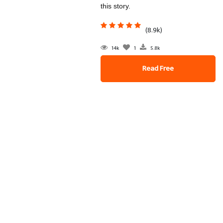
this story.
(8.9k)
14k
1
5.8k
Read Free