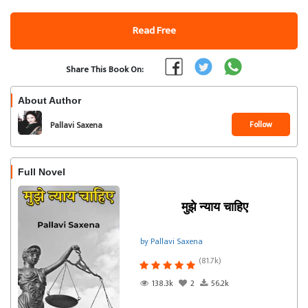
Read Free
Share This Book On:
About Author
Follow
Pallavi Saxena
Full Novel
मुझे न्याय चाहिए
by Pallavi Saxena
(81.7k)
138.3k
2
56.2k