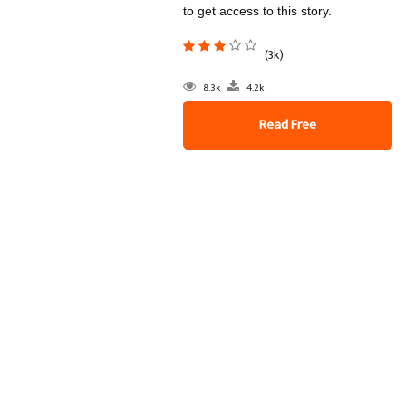
to get access to this story.
(3k)
8.3k
4.2k
Read Free