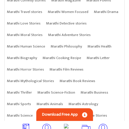
Marathi Comedy stories
Marathi Magazine
Marathi Poems
Marathi Travel stories
Marathi Women Focused
Marathi Drama
Marathi Love Stories
Marathi Detective stories
Marathi Moral Stories
Marathi Adventure Stories
Marathi Human Science
Marathi Philosophy
Marathi Health
Marathi Biography
Marathi Cooking Recipe
Marathi Letter
Marathi Horror Stories
Marathi Film Reviews
Marathi Mythological Stories
Marathi Book Reviews
Marathi Thriller
Marathi Science-Fiction
Marathi Business
Marathi Sports
Marathi Animals
Marathi Astrology
Download Free App
Marathi Science
Marathi Anything
Marathi Crime Stories