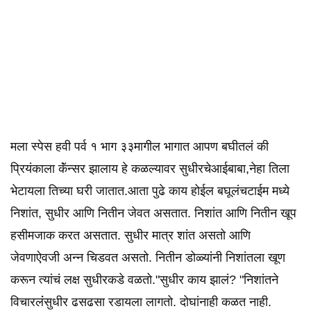
मला स्पेस हवी पर्व १ भाग ३३मागील भागात आपण बघीतलं की
प्रियंकाला कॅंन्सर झालाय हे कळल्यावर सुधीरचेआईबाबा,नेहा तिला
भेटायला तिच्या घरी जातात.आता पुढे काय होईल बघूलंचटाईम मध्ये
निशांत, सुधीर आणि नितीन जेवत असतात. निशांत आणि नितीन खूप
हसीमजाक करत असतात. सुधीर मात्र शांत असतो आणि
जेवणाऐवजी अन्न चिडवत असतो. नितीन डोळ्यांनी निशांतला खूण
करून त्यांचं लक्ष सुधीरकडे वळतो."सुधीर काय झालं? "निशांतने
विचारलंंसुधीर ढसढसा रडायला लागतो. दोघांनाही कळत नाही.