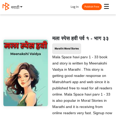
☰
Log In
मराठी
Publish Free
मला स्पेस हवी पर्व १ - भाग ३३
Marathi Moral Stories
Mala Space havi parv 1 - 33 book
and story is written by Meenakshi
Vaidya in Marathi . This story is
getting good reader response on
Matrubharti app and web since it is
published free to read for all readers
online. Mala Space havi parv 1 - 33
is also popular in Moral Stories in
Marathi and it is receiving from
online readers very fast. Signup now