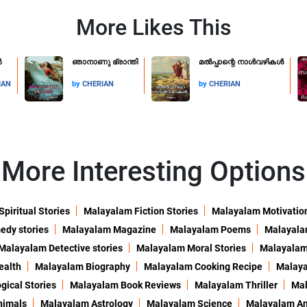
More Likes This
ൽ
ഞാനാണു ഭ്രാന്തി
മൽപ്പാന്റെ നാൾവഴികൾ
IAN
by
CHERIAN
by
CHERIAN
More Interesting Options
piritual Stories
Malayalam Fiction Stories
Malayalam Motivation
dy stories
Malayalam Magazine
Malayalam Poems
Malayalam
Malayalam Detective stories
Malayalam Moral Stories
Malayalam
ealth
Malayalam Biography
Malayalam Cooking Recipe
Malaya
ical Stories
Malayalam Book Reviews
Malayalam Thriller
Mal
nimals
Malayalam Astrology
Malayalam Science
Malayalam An