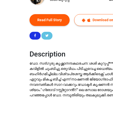
Read Full Story
Download on
Description
ഡോ. സദ്ഗുരു കൃഷ്ണാനന്ദകഥരചന: ശശി കുറുപ്പ്*****
കവിളിൽ ചുംബിച്ചു.ഒരുവിധം പിടിച്ചുവെച്ച ധൈര്യം
ബഹിർഗമിച്ചില്ല.വിശ്വപ്രശസ്ത ആർക്കിടെക്റ്റ്
ഏറ്റവും മികച്ച ബീച്ച് എന്ന് നാഷണൽ ജിയോഗ്ര
നവദമ്പതികൾ സാറ വാക്കറും ഡോക്ടർ കൃഷണൻ നമ്പ
ശ്യാം." ഗ്രോവ് റസ്സ്റ്റോറൻ്റ് " ലെ മസാല ദോശയ
പറഞ്ഞപ്പോൾ ഡോ. നമ്പൂതിരിയും തലകുലുക്കി.രണ്