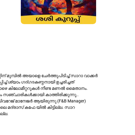
റിന് മുമ്പിൽ അയാളെ ചേർത്തുപിടിച്ച് സാറാ വാക്കർ
ച് ശ്യാം ഗദ്ഗദകണ്ഠനായി ഉച്ചരിച്ചത്
 താഴെ കിലോമീറ്ററുകൾ നീണ്ട മണൽ മൈതാനം.
ഞ്ചാരികൾക്കായി കാത്തിരിക്കുന്നു..
വറേജ് മാനേജർ ആയിരുന്നു (F&B Manager)
ിലെ മദ്രാസ് കഫേ യിൽ കിട്ടില്ല. സാറ
ല്ല.