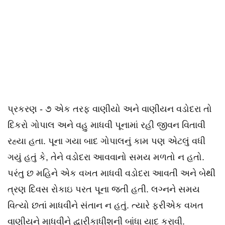
પ્રકરણ - ૭ એક તરફ વાણીયો અને વાણીયન વડોદરા તો
દિકરો ગોપાલ અને વહુ માધવી પૂનામાં રહી જીવન વિતાવી
રહ્યા હતા. પૂના ગયા બાદ ગોપાલનું કામ પણ એટલું વધી
ગયું હતું કે, તેને વડોદરા આવવાનો સમય મળતો ન હતો.
પરંતુ છ મહિને એક વખત માધવી વડોદરા આવતી અને બેથી
ત્રણ દિવસ રોકાઇ પરત પૂના જતી હતી. લગ્નને સમય
વિત્યો છતાં માધવીને સંતાન ન હતું. ત્યારે ફરીએક વખત
વાણીયને માધવીને દ્વારીકાધીશની બાંધા યાદ કરાવી.