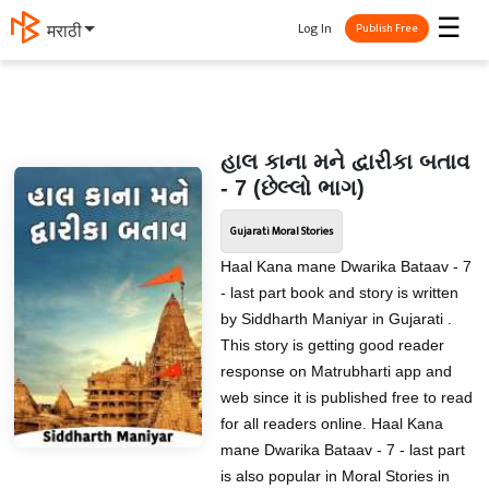
☰
Log In
मराठी
Publish Free
હાલ કાના મને દ્વારીકા બતાવ
- 7 (છેલ્લો ભાગ)
Gujarati Moral Stories
Haal Kana mane Dwarika Bataav - 7
- last part book and story is written
by Siddharth Maniyar in Gujarati .
This story is getting good reader
response on Matrubharti app and
web since it is published free to read
for all readers online. Haal Kana
mane Dwarika Bataav - 7 - last part
is also popular in Moral Stories in