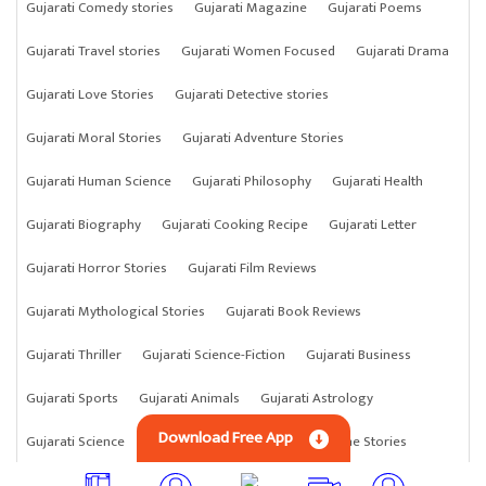
Gujarati Comedy stories
Gujarati Magazine
Gujarati Poems
Gujarati Travel stories
Gujarati Women Focused
Gujarati Drama
Gujarati Love Stories
Gujarati Detective stories
Gujarati Moral Stories
Gujarati Adventure Stories
Gujarati Human Science
Gujarati Philosophy
Gujarati Health
Gujarati Biography
Gujarati Cooking Recipe
Gujarati Letter
Gujarati Horror Stories
Gujarati Film Reviews
Gujarati Mythological Stories
Gujarati Book Reviews
Gujarati Thriller
Gujarati Science-Fiction
Gujarati Business
Gujarati Sports
Gujarati Animals
Gujarati Astrology
Download Free App
Gujarati Science
Gujarati Anything
Gujarati Crime Stories