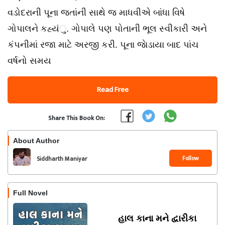
વડોદરાની પૂના જતાંની સાથે જ માધવીએ બાંધા વિષે
ગોપાલને કહ્યંુ. ગોપાલે પણ પોતાની ભૂલ સ્વીકારી અને
કંપનીમાં રજા માટે અરજી કરી. પૂના જાેડાયા બાદ પાંચ
વર્ષનો સમય
Read Free
Share This Book On:
About Author
Follow
Siddharth Maniyar
Full Novel
હાલ કાના મને દ્વારીકા