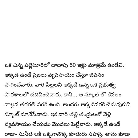
ఒక చిన్న పల్లెటూరిలో దాదాపు 50 ఇళ్లు మాత్రమే ఉండేవి.
అక్కడ ఉండే ప్రజలు వ్యవసాయం చేస్తూ జీవనం
సాగించేవారు. వారి పిల్లలని అక్కడే ఉన్న ఒక ప్రభుత్వ
పాఠశాలలో చదివించేవారు. కానీ.., ఆ స్కూల్ లో కేవలం
నాల్గవ తరగతి వరకే ఉంది. అందరు అక్కడివరకే చేదువుకుని
స్కూల్ మానేసేవారు. ఇక వారి తల్లి తండ్రులతో వెళ్లి
వ్యవసాయం చేయడం మొదలు పెట్టేవారు. అక్కడే ఉండే
రాజు- సునీత లకి ఒక్కగానొక్క కూతురు సహస్ర. తాను కూడా