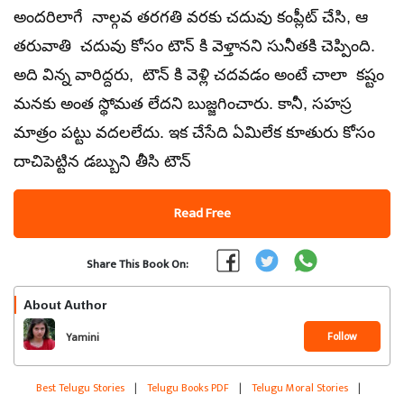
అందరిలాగే నాల్గవ తరగతి వరకు చదువు కంప్లీట్ చేసి, ఆ
తరువాతి చదువు కోసం టౌన్ కి వెళ్తానని సునీతకి చెప్పింది.
అది విన్న వారిద్దరు, టౌన్ కి వెళ్లి చదవడం అంటే చాలా కష్టం
మనకు అంత స్థోమత లేదని బుజ్జగించారు. కానీ, సహస్ర
మాత్రం పట్టు వదలలేదు. ఇక చేసేది ఏమిలేక కూతురు కోసం
దాచిపెట్టిన డబ్బుని తీసి టౌన్
Read Free
Share This Book On:
About Author
Follow
Yamini
Best Telugu Stories
|
Telugu Books PDF
|
Telugu Moral Stories
|