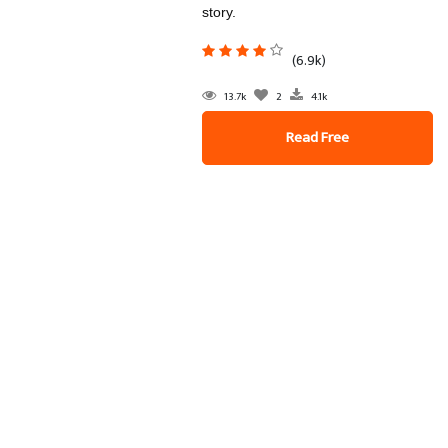
story.
(6.9k)
13.7k
2
4.1k
Read Free