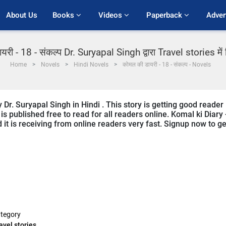
About Us
Books 
Videos 
Paperback 
Adver
री - 18 - संकल्प Dr. Suryapal Singh द्वारा Travel stories में 
Home
Novels
Hindi Novels
कोमल की डायरी - 18 - संकल्प - Novels
y Dr. Suryapal Singh in Hindi . This story is getting good reader
s published free to read for all readers online. Komal ki Diary 
d it is receiving from online readers very fast. Signup now to ge
tegory
avel stories