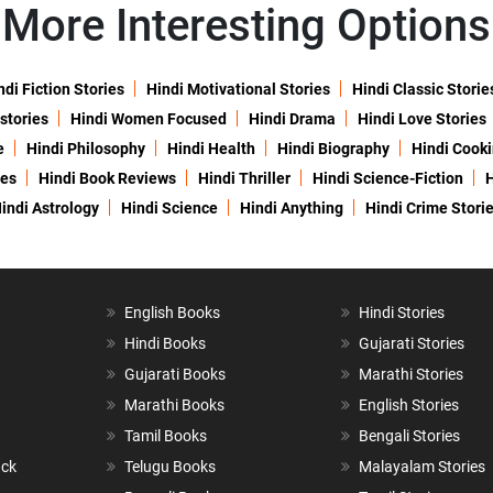
More Interesting Options
ndi Fiction Stories
Hindi Motivational Stories
Hindi Classic Storie
 stories
Hindi Women Focused
Hindi Drama
Hindi Love Stories
e
Hindi Philosophy
Hindi Health
Hindi Biography
Hindi Cook
ies
Hindi Book Reviews
Hindi Thriller
Hindi Science-Fiction
H
indi Astrology
Hindi Science
Hindi Anything
Hindi Crime Stori
English Books
Hindi Stories
Hindi Books
Gujarati Stories
Gujarati Books
Marathi Stories
Marathi Books
English Stories
Tamil Books
Bengali Stories
ack
Telugu Books
Malayalam Stories