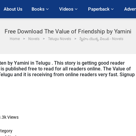
About Us
Books 
Videos 
Paperback 
Adver
Free Download The Value of Friendship by Yamini
Home
Novels
Telugu Novels
స్నేహం యొక్క విలువ - Novels
ten by Yamini in Telugu . This story is getting good reader
s published free to read for all readers online. The Value of
Telugu and it is receiving from online readers very fast. Signup
.3k
Views
tegory