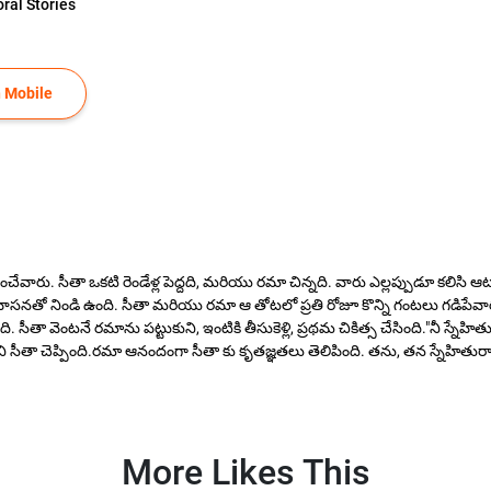
ral Stories
 Mobile
చేవారు. సీతా ఒకటి రెండేళ్ల పెద్దది, మరియు రమా చిన్నది. వారు ఎల్లప్పుడూ కలి
తో నిండి ఉంది. సీతా మరియు రమా ఆ తోటలో ప్రతి రోజూ కొన్ని గంటలు గడిపేవారు.
 సీతా వెంటనే రమాను పట్టుకుని, ఇంటికి తీసుకెళ్లి, ప్రథమ చికిత్స చేసింది."నీ స్నే
సీతా చెప్పింది.రమా ఆనందంగా సీతా కు కృతజ్ఞతలు తెలిపింది. తను, తన స్నేహితురా
More Likes This