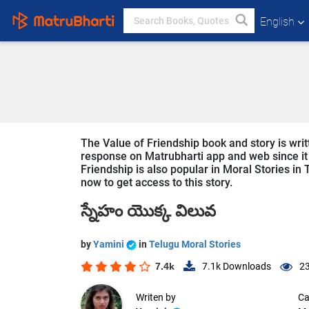
English
The Value of Friendship book and story is writ
response on Matrubharti app and web since it i
Friendship is also popular in Moral Stories in 
now to get access to this story.
స్నేహం యొక్క విలువ
by
Yamini
in
Telugu Moral Stories
7.4k
7.1k
Downloads
23
Writen by
Ca