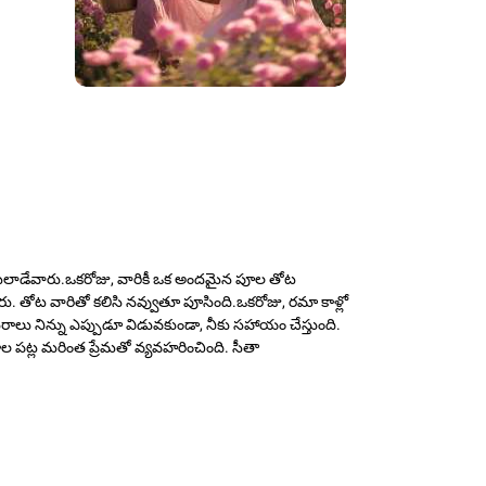
సి ఆటలాడేవారు.ఒకరోజు, వారికీ ఒక అందమైన పూల తోట
 తోట వారితో కలిసి నవ్వుతూ పూసింది.ఒకరోజు, రమా కాళ్లో
హితురాలు నిన్ను ఎప్పుడూ విడువకుండా, నీకు సహాయం చేస్తుంది.
ల పట్ల మరింత ప్రేమతో వ్యవహరించింది. సీతా