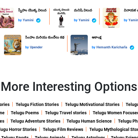
స్నేహం యొక్క విలువ
మనిషి విలువ
వినాయక చ
by
Yamini
by
Yamini
by
Yami
సింహం మరియు కుందేలు కథ
ఆకాంక్ష
by
Upender
by
Hemanth Karicharla
More Interesting Options
ories
Telugu Fiction Stories
Telugu Motivational Stories
Telugu
ine
Telugu Poems
Telugu Travel stories
Telugu Women Focuse
ies
Telugu Adventure Stories
Telugu Human Science
Telugu Ph
lugu Horror Stories
Telugu Film Reviews
Telugu Mythological Sto
Telugu Sports
Telugu Animals
Telugu Astrology
Telugu Scien