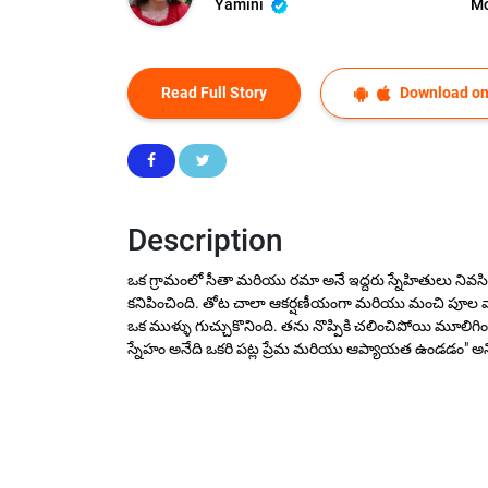
Yamini
Mo
Read Full Story
Download on
Description
ఒక గ్రామంలో సీతా మరియు రమా అనే ఇద్దరు స్నేహితులు నివసిం
కనిపించింది. తోట చాలా ఆకర్షణీయంగా మరియు మంచి పూల వాసన
ఒక ముళ్ళు గుచ్చుకొనింది. తను నొప్పికి చలించిపోయి మూలిగింది.
స్నేహం అనేది ఒకరి పట్ల ప్రేమ మరియు ఆప్యాయత ఉండడం" అని 