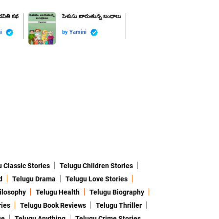
వితి కథ
పెళుసు బారుతున్న బంధాలు
ni
by
Yamini
 Classic Stories
Telugu Children Stories
d
Telugu Drama
Telugu Love Stories
ilosophy
Telugu Health
Telugu Biography
ries
Telugu Book Reviews
Telugu Thriller
ce
Telugu Anything
Telugu Crime Stories