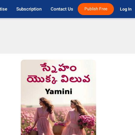
tise
Subscription
Contact Us
Publish Free
Log In 