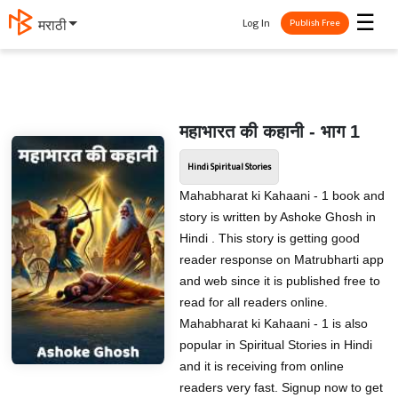
☰
Log In
मराठी
Publish Free
महाभारत की कहानी - भाग 1
Hindi Spiritual Stories
Mahabharat ki Kahaani - 1 book and
story is written by Ashoke Ghosh in
Hindi . This story is getting good
reader response on Matrubharti app
and web since it is published free to
read for all readers online.
Mahabharat ki Kahaani - 1 is also
popular in Spiritual Stories in Hindi
and it is receiving from online
readers very fast. Signup now to get