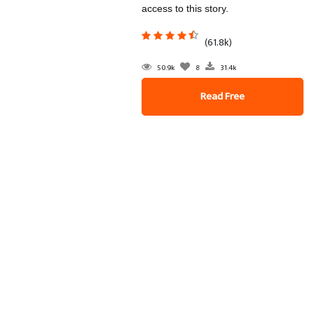
access to this story.
(61.8k)
50.9k
8
31.4k
Read Free