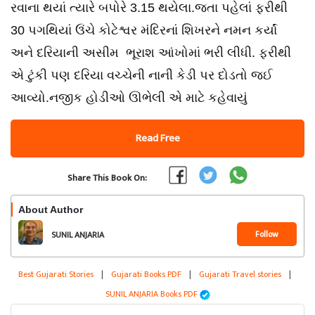
રવાના થયાં ત્યારે બપોરે 3.15 થયેલા.જતા પહેલાં ફરીથી
30 પગથિયાં ઉંચે કોટેશ્વર મંદિરનાં શિખરને નમન કર્યાં
અને દરિયાની અસીમ ભૂરાશ આંખોમાં ભરી લીધી. ફરીથી
એ ટુંકી પણ દરિયા વચ્ચેની નાની કેડી પર દોડતો જઈ
આવ્યો.નજીક હોડીઓ ઊભેલી એ માટે કહેવાયું
Read Free
Share This Book On:
About Author
Follow
SUNIL ANJARIA
Best Gujarati Stories
|
Gujarati Books PDF
|
Gujarati Travel stories
|
SUNIL ANJARIA Books PDF