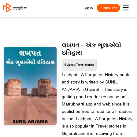
☰
Log In
मराठी
Publish Free
લખપત - એક ભૂલાએલો
ઇતિહાસ
Gujarati Travel stories
Lakhpat - A Forgotten History book
and story is written by SUNIL
ANJARIA in Gujarati . This story is
getting good reader response on
Matrubharti app and web since it is
published free to read for all readers
online. Lakhpat - A Forgotten History
is also popular in Travel stories in
Gujarati and it is receiving from