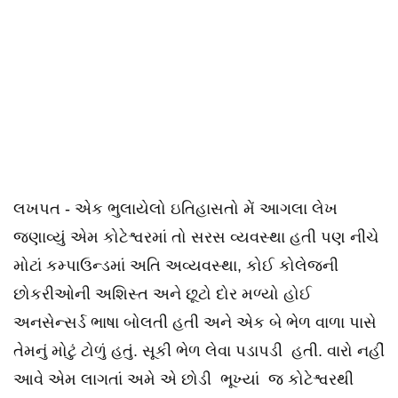
લખપત - એક ભુલાયેલો ઇતિહાસતો મેં આગલા લેખ
જણાવ્યું એમ કોટેશ્વરમાં તો સરસ વ્યવસ્થા હતી પણ નીચે
મોટાં કમ્પાઉન્ડમાં અતિ અવ્યવસ્થા, કોઈ કોલેજની
છોકરીઓની અશિસ્ત અને છૂટો દોર મળ્યો હોઈ
અનસેન્સર્ડ ભાષા બોલતી હતી અને એક બે ભેળ વાળા પાસે
તેમનું મોટું ટોળું હતું. સૂકી ભેળ લેવા પડાપડી હતી. વારો નહીં
આવે એમ લાગતાં અમે એ છોડી ભૂખ્યાં જ કોટેશ્વરથી