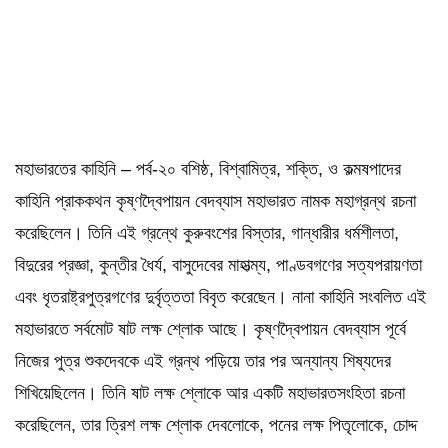
মহাভারতের কাহিনি – পর্ব-২০ বশিষ্ঠ, বিশ্বামিত্র, শক্তি, ও কল্মষপাদের
কাহিনি প্রাককথন কৃষ্ণদ্বৈপায়ন বেদব্যাস মহাভারত নামক মহাগ্রন্থ রচনা
করেছিলেন। তিনি এই গ্রন্থে কুরুবংশের বিস্তার, গান্ধারীর ধর্মশীলতা,
বিদুরের প্রজ্ঞা, কুন্তীর ধৈর্য, বাসুদেবের মাহাত্ম্য, পাণ্ডবগণের সত্যপরায়ণতা
এবং ধৃতরাষ্ট্রপুত্রগণের দুর্বৃত্ততা বিবৃত করেছেন। নানা কাহিনি সংবলিত এই
মহাভারতে সর্বমোট ষাট লক্ষ শ্লোক আছে। কৃষ্ণদ্বৈপায়ন বেদব্যাস পূর্বে
নিজের পুত্র শুকদেবকে এই গ্রন্থ পড়িয়ে তার পর অন্যান্য শিষ্যদের
শিখিয়েছিলেন। তিনি ষাট লক্ষ শ্লোকে আর একটি মহাভারতসংহিতা রচনা
করেছিলেন, তার ত্রিশ লক্ষ শ্লোক দেবলোকে, পনের লক্ষ পিতৃলোকে, চোদ্দ