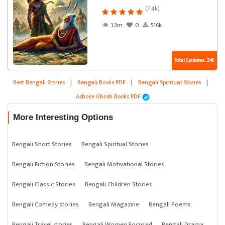
(7.4k)
1.3m
0
516k
Total Episodes : 248
Best Bengali Stories
|
Bengali Books PDF
|
Bengali Spiritual Stories
|
Ashoke Ghosh Books PDF
More Interesting Options
Bengali Short Stories
Bengali Spiritual Stories
Bengali Fiction Stories
Bengali Motivational Stories
Bengali Classic Stories
Bengali Children Stories
Bengali Comedy stories
Bengali Magazine
Bengali Poems
Bengali Travel stories
Bengali Women Focused
Bengali Drama