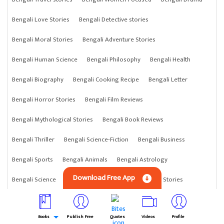
Bengali Love Stories
Bengali Detective stories
Bengali Moral Stories
Bengali Adventure Stories
Bengali Human Science
Bengali Philosophy
Bengali Health
Bengali Biography
Bengali Cooking Recipe
Bengali Letter
Bengali Horror Stories
Bengali Film Reviews
Bengali Mythological Stories
Bengali Book Reviews
Bengali Thriller
Bengali Science-Fiction
Bengali Business
Bengali Sports
Bengali Animals
Bengali Astrology
Download Free App
Bengali Science
Bengali Anything
Bengali Crime Stories
Books
Publish Free
Quotes
Videos
Profile