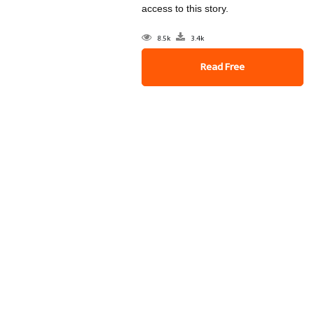
access to this story.
8.5k
3.4k
Read Free