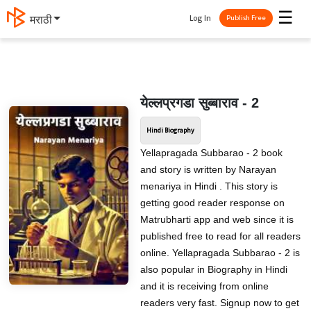
☰
Log In
मराठी
Publish Free
येल्लप्रगडा सुब्बाराव - 2
Hindi Biography
Yellapragada Subbarao - 2 book
and story is written by Narayan
menariya in Hindi . This story is
getting good reader response on
Matrubharti app and web since it is
published free to read for all readers
online. Yellapragada Subbarao - 2 is
also popular in Biography in Hindi
and it is receiving from online
readers very fast. Signup now to get