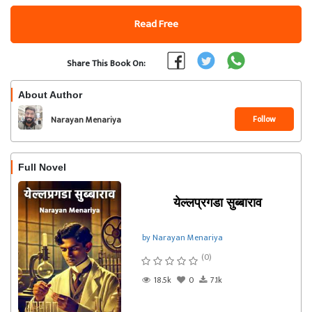
Read Free
Share This Book On:
About Author
Follow
Narayan Menariya
Full Novel
येल्लप्रगडा सुब्बाराव
by Narayan Menariya
(0)
18.5k
0
7.1k