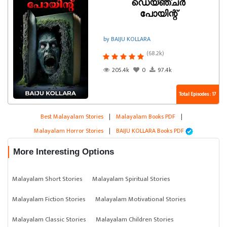
ഡെയ്ഞ്ചർ
പോയിന്റ്
by BAIJU KOLLARA
(68.2k)
205.4k
0
97.4k
Total Episodes : 17
Best Malayalam Stories
|
Malayalam Books PDF
|
Malayalam Horror Stories
|
BAIJU KOLLARA Books PDF
More Interesting Options
Malayalam Short Stories
Malayalam Spiritual Stories
Malayalam Fiction Stories
Malayalam Motivational Stories
Malayalam Classic Stories
Malayalam Children Stories