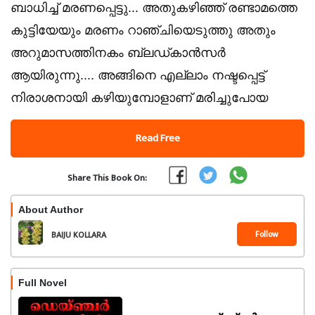
ബാധിച്ച് മരണപ്പെട്ടു... അതുകഴിഞ്ഞ് രണ്ടാമത്തെ
കുട്ടിയേയും മരണം റാഞ്ചിയെടുത്തു അതും
അറുമാസത്തിനകം ബ്ലഡ്കാൻസർ
ആയിരുന്നു.... അങ്ങിനെ എല്ലാം നഷ്ടപ്പെട്ട്
നിരാശനായി കഴിയുമ്പോളാണ് മരിച്ചുപോയ
Read Free
Share This Book On:
About Author
Follow
BAIJU KOLLARA
Full Novel