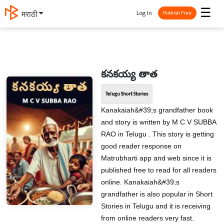
☰
Log In
मराठी
Publish Free
కనకయ్య తాత
Telugu Short Stories
Kanakaiah&#39;s grandfather book
and story is written by M C V SUBBA
RAO in Telugu . This story is getting
good reader response on
Matrubharti app and web since it is
published free to read for all readers
online. Kanakaiah&#39;s
grandfather is also popular in Short
Stories in Telugu and it is receiving
from online readers very fast.