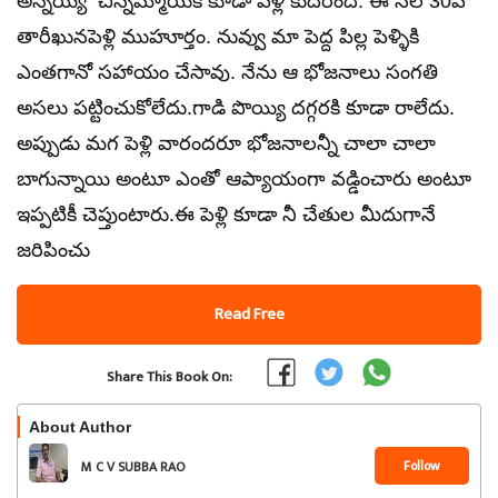
అన్నయ్య చిన్నమ్మాయికి కూడా పెళ్లి కుదిరింది. ఈ నెల 30వ
తారీఖునపెళ్లి ముహూర్తం. నువ్వు మా పెద్ద పిల్ల పెళ్ళికి
ఎంతగానో సహాయం చేసావు. నేను ఆ భోజనాలు సంగతి
అసలు పట్టించుకోలేదు.గాడి పొయ్యి దగ్గరకి కూడా రాలేదు.
అప్పుడు మగ పెళ్లి వారందరూ భోజనాలన్నీ చాలా చాలా
బాగున్నాయి అంటూ ఎంతో ఆప్యాయంగా వడ్డించారు అంటూ
ఇప్పటికీ చెప్తుంటారు.ఈ పెళ్లి కూడా నీ చేతుల మీదుగానే
జరిపించు
Read Free
Share This Book On:
About Author
Follow
M C V SUBBA RAO