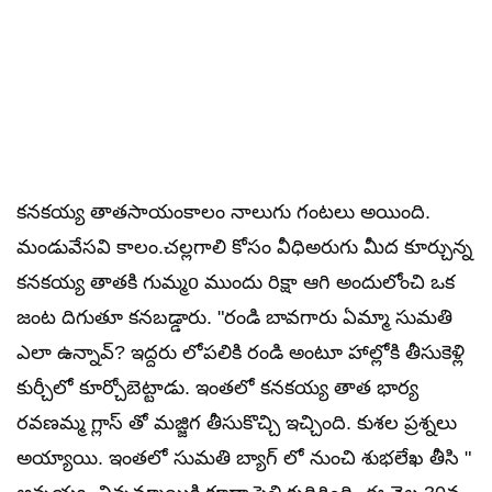
కనకయ్య తాతసాయంకాలం నాలుగు గంటలు అయింది.
మండువేసవి కాలం.చల్లగాలి కోసం వీధిఅరుగు మీద కూర్చున్న
కనకయ్య తాతకి గుమ్మo ముందు రిక్షా ఆగి అందులోంచి ఒక
జంట దిగుతూ కనబడ్డారు. "రండి బావగారు ఏమ్మా సుమతి
ఎలా ఉన్నావ్? ఇద్దరు లోపలికి రండి అంటూ హాల్లోకి తీసుకెళ్లి
కుర్చీలో కూర్చోబెట్టాడు. ఇంతలో కనకయ్య తాత భార్య
రవణమ్మ గ్లాస్ తో మజ్జిగ తీసుకొచ్చి ఇచ్చింది. కుశల ప్రశ్నలు
అయ్యాయి. ఇంతలో సుమతి బ్యాగ్ లో నుంచి శుభలేఖ తీసి "