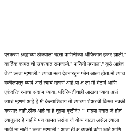
प्रकरण ३दहाच्या ठोक्याला ऋता पाणिनीच्या ऑफिसात हजर झाली.“
कार्तिक कामत ची खबरबात समजल्ये.” पाणिनी म्हणाला.“ कुठे आहेत
ते?” ऋता म्हणाली.“ त्याचा मला देवनारहून फोन आला होता.मी त्याच
वकीलपत्र घ्यावं असं त्याचं म्हणणं आहे.या क्ष ला मी भेटावं आणि
एकंदरित त्याचा अंदाज घ्यावा, परिस्थितीचाही आढावा घ्यावा असं
त्याचं म्हणणं आहे.हे मी केल्याशिवाय तो त्याच्या शेअरची किंमत नक्की
करणार नाही.ठीक आहे ना हे तुझ्या दृष्टीने? ”“ माझ्या मनात जे होतं
त्यानुसार हे नाहीये पण कामत सरांना जे योग्य वाटत असेल त्याला
माझी ना नाही.” ऋता म्हणाली.“ आता ही क्ष व्यक्ती कोण आहे आणि