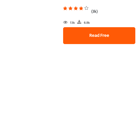
(3k)
13k
6.8k
Read Free