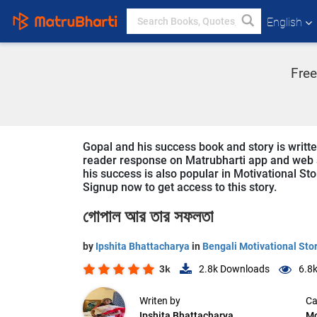
English
Free
Gopal and his success book and story is writte
reader response on Matrubharti app and web sin
his success is also popular in Motivational Sto
Signup now to get access to this story.
গোপাল আর তার সফলতা
by
Ipshita Bhattacharya
in
Bengali Motivational Sto
3k
2.8k
Downloads
6.8
Writen by
Ca
Ipshita Bhattacharya
Mo