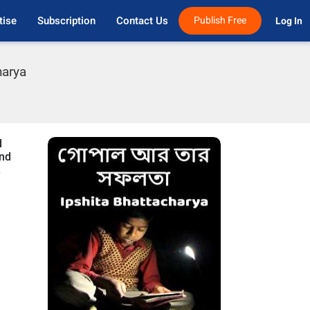
tise
Subscription
Contact Us
Publish Free
Log In 
harya
d
and
.