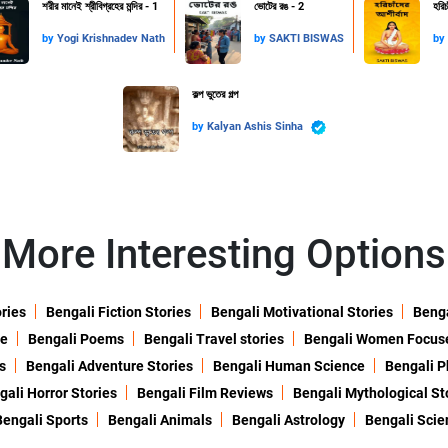
শরীর মানেই শ্রীবিগ্রহের মন্দির - 1
ভোটের রঙ - 2
হরিচ
by
Yogi Krishnadev Nath
by
SAKTI BISWAS
by
কল্প ভুতের গল্প
by
Kalyan Ashis Sinha
More Interesting Options
ories
Bengali Fiction Stories
Bengali Motivational Stories
Benga
ne
Bengali Poems
Bengali Travel stories
Bengali Women Focus
s
Bengali Adventure Stories
Bengali Human Science
Bengali P
gali Horror Stories
Bengali Film Reviews
Bengali Mythological St
Bengali Sports
Bengali Animals
Bengali Astrology
Bengali Scie