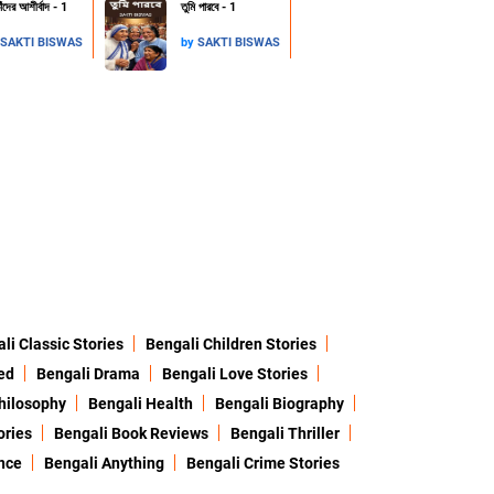
াঁদের আশীর্বাদ - 1
তুমি পারবে - 1
SAKTI BISWAS
by
SAKTI BISWAS
li Classic Stories
Bengali Children Stories
ed
Bengali Drama
Bengali Love Stories
hilosophy
Bengali Health
Bengali Biography
ories
Bengali Book Reviews
Bengali Thriller
nce
Bengali Anything
Bengali Crime Stories