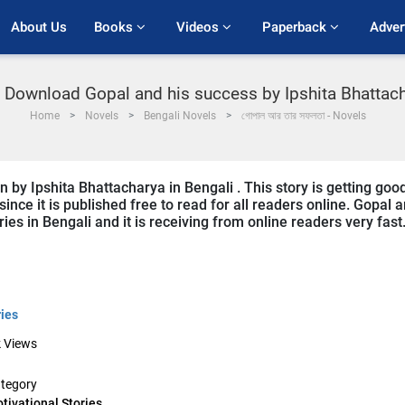
About Us
Books 
Videos 
Paperback 
Adver
 Download Gopal and his success by Ipshita Bhattac
Home
Novels
Bengali Novels
গোপাল আর তার সফলতা - Novels
n by Ipshita Bhattacharya in Bengali . This story is getting goo
ce it is published free to read for all readers online. Gopal 
ries in Bengali and it is receiving from online readers very fast
ries
k
Views
tegory
tivational Stories