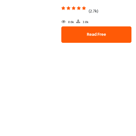
(2.7k)
8.6k
3.8k
Read Free