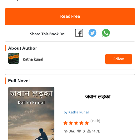
Read Free
Share This Book On:
About Author
Follow
Katha kunal
Full Novel
जवान लड़का
by Katha kunal
(15.6k)
36k
0
14.7k