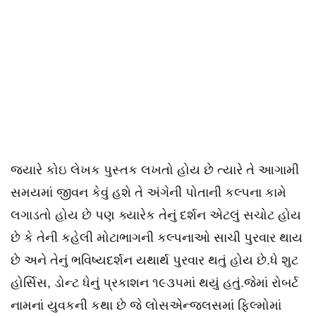
જ્યારે કોઇ લેખક પુસ્તક લખતો હોય છે ત્યારે તે આગામી
સમયમાં જીવન કેવું હશે તે અંગેની પોતાની કલ્પના કામે
લગાડતો હોય છે પણ ક્યારેક તેનું દર્શન એટલું સચોટ હોય
છે કે તેની કહેલી મોટાભાગની કલ્પનાઓ સાચી પુરવાર થાય
છે અને તેનું ભવિષ્યદર્શન યથાર્થ પુરવાર થતું હોય છે.ધે શુટ
હોર્સિસ, ડોન્ટ ધેનું પ્રકાશન ૧૯૩૫માં થયું હતું.જેમાં રોબર્ટ
નામનાં યુવકની કથા છે જે લોસએન્જલસમાં ફિલ્મોમાં