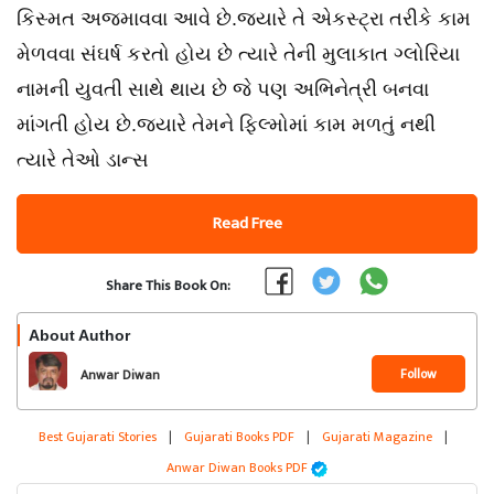
કિસ્મત અજમાવવા આવે છે.જ્યારે તે એકસ્ટ્રા તરીકે કામ
મેળવવા સંઘર્ષ કરતો હોય છે ત્યારે તેની મુલાકાત ગ્લોરિયા
નામની યુવતી સાથે થાય છે જે પણ અભિનેત્રી બનવા
માંગતી હોય છે.જ્યારે તેમને ફિલ્મોમાં કામ મળતું નથી
ત્યારે તેઓ ડાન્સ
Read Free
Share This Book On:
About Author
Follow
Anwar Diwan
Best Gujarati Stories
|
Gujarati Books PDF
|
Gujarati Magazine
|
Anwar Diwan Books PDF