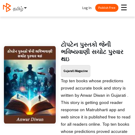
☰
Log In
தமிழ்
Publish Free
ટોપટેન પુસ્તકો જેની
ભવિષ્યવાણી સચોટ પુરવાર
થઇ
Gujarati Magazine
Top ten books whose predictions
proved accurate book and story is
written by Anwar Diwan in Gujarati .
This story is getting good reader
response on Matrubharti app and
web since it is published free to read
for all readers online. Top ten books
whose predictions proved accurate