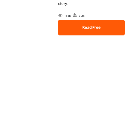
story.
11.6k
3.2k
Read Free