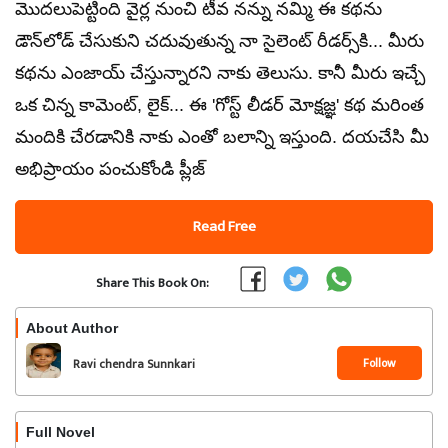
మొదలుపెట్టింది వైర్ల నుంచి టీవ నన్ను నమ్మి ఈ కథను
డౌన్‌లోడ్ చేసుకుని చదువుతున్న నా సైలెంట్ రీడర్స్‌కి... మీరు
కథను ఎంజాయ్ చేస్తున్నారని నాకు తెలుసు. కానీ మీరు ఇచ్చే
ఒక చిన్న కామెంట్, లైక్... ఈ 'గోస్ట్ లీడర్ మోక్షజ్ఞ' కథ మరింత
మందికి చేరడానికి నాకు ఎంతో బలాన్ని ఇస్తుంది. దయచేసి మీ
అభిప్రాయం పంచుకోండి ప్లీజ్
Read Free
Share This Book On:
About Author
Follow
Ravi chendra Sunnkari
Full Novel