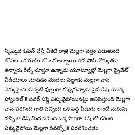
స్కిప్కథ ఓపెన్ చేస్తే చీకటి రాత్రి మెల్లగా వర్షం పడుతుంది
లోపల ఒక రూమ్ లో ఒక అబ్బాయి తన ఫోన్ నొక్కుతూ
ఉన్నాడు రీల్స్ చూస్తూ ఉన్నాడు యూట్యూబ్లో మెల్లగా ప్రైవేట్
వీడియోలు చూడడం మొదలు పెట్టాడు మెల్లగా వాన
ఎక్కువైంది దుప్పటి ఫుల్లుగా కప్పుకున్నాడు పైన డిష్ యొక్క
హ్యాండిల్ కి పవర్ సప్లై ఎక్కువైపోయినట్టు అనిపిస్తుంది మెల్లగా
వాన పెరిగింది గాలి వచ్చింది ఒక పెద్ద పిడుగు లాంటి మెరుపు
వచ్చి ఆ డిష్ మీద పడింది ఒక్కసారిగా డిష్ లో కరెంట్
ఎక్కువైపోయి మెల్లగా రివర్స్లోకి పరవశించడం