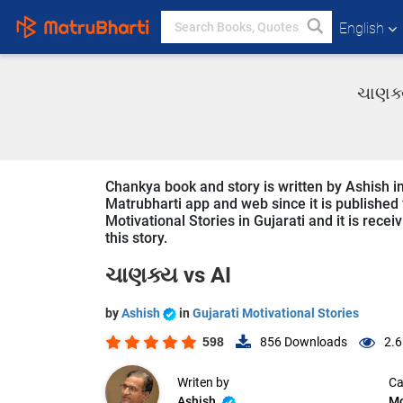
English
ચાણક્ય
Chankya book and story is written by Ashish in
Matrubharti app and web since it is published f
Motivational Stories in Gujarati and it is rece
this story.
ચાણક્ય vs AI
by
Ashish
in
Gujarati Motivational Stories
598
856
Downloads
2.6
Writen by
Ca
Ashish
Mo