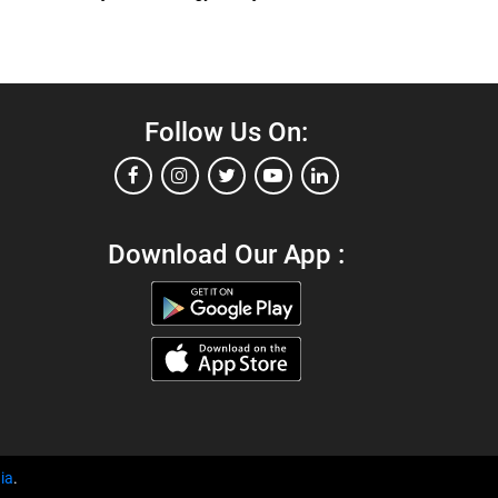
Follow Us On:
Download Our App :
ia
.