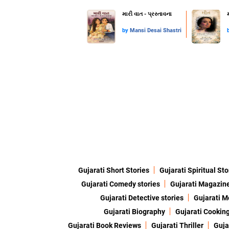
મારી વાત - પ્રસ્તાવના
by
Mansi Desai Shastri
Gujarati Short Stories
Gujarati Spiritual Sto
Gujarati Comedy stories
Gujarati Magazin
Gujarati Detective stories
Gujarati M
Gujarati Biography
Gujarati Cookin
Gujarati Book Reviews
Gujarati Thriller
Guja