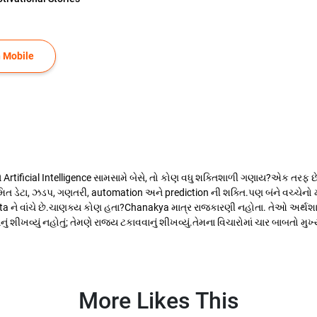
 Mobile
ificial Intelligence સામસામે બેસે, તો કોણ વધુ શક્તિશાળી ગણાય?એક તરફ છે ચ
ડેટા, ઝડપ, ગણતરી, automation અને prediction ની શક્તિ.પણ બંને વચ્ચેનો 
data ને વાંચે છે.ચાણક્ય કોણ હતા?Chanakya માત્ર રાજકારણી નહોતા. તેઓ અર્થશાસ
શીખવ્યું નહોતું; તેમણે રાજ્ય ટકાવવાનું શીખવ્યું.તેમના વિચારોમાં ચાર બાબતો મુખ
More Likes This