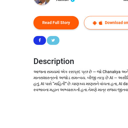
Read Full Story
Download on
Description
આજના સમયમાં એક રસપ્રદ પ્રશ્ન છે — જો Chanakya અને Art
માનસશાસ્ત્રનો અજોડ સમન્વય. બીજી તરફ છે AI — અસીમિત 
હતું, AI પાસે “માહિતી” છે.ચાણક્ય માણસને વાંચતા હતા, AI 
સ્વભાવના મહાન અભ્યાસકર્તા હતા.તેમણે માત્ર રાજ્ય જીતવાનું 