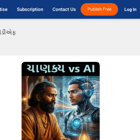
tise
Subscription
Contact Us
Publish Free
Log In 
 પીડીએફ