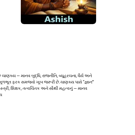
ાણક્ય — માનવ બુદ્ધિ, રાજનીતિ, વ્યૂહરચના, ધૈર્ય અને
મૂળભૂત ફરક સમજવો ખૂબ જરૂરી છે.ચાણક્ય પાસે “જ્ઞાન”
્ત્રી, શિક્ષક, તત્વચિંતક અને સૌથી મહત્વનું — માનવ
્ય