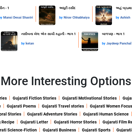
મૌન - 1
અધૂરી રસીદ
અહં બ્રહ્મ
by
Mansi Desai Shastri
by
Nirav Chhabhaiya
by
Ashish
નસીબના ખેલ: એક સાચી કહાની - ભાગ 1
બાળપણ - ભાગ 1
by
ketan
by
Jaydeep Panchal
More Interesting Options
ries
Gujarati Fiction Stories
Gujarati Motivational Stories
Gujar
e
Gujarati Poems
Gujarati Travel stories
Gujarati Women Focu
oral Stories
Gujarati Adventure Stories
Gujarati Human Science
g Recipe
Gujarati Letter
Gujarati Horror Stories
Gujarati Film R
rati Science-Fiction
Gujarati Business
Gujarati Sports
Gujarati