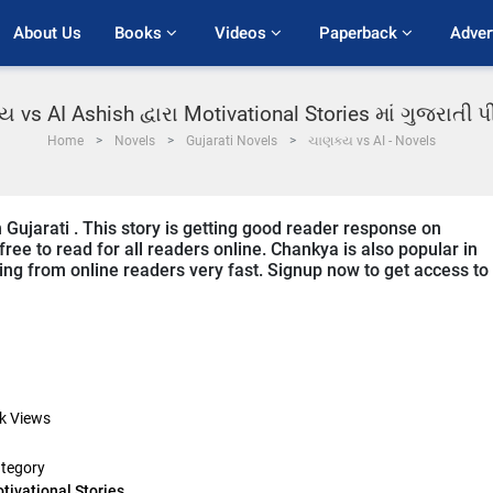
About Us
Books 
Videos 
Paperback 
Adver
 vs AI Ashish દ્વારા Motivational Stories માં ગુજરાતી
Home
Novels
Gujarati Novels
ચાણક્ય vs AI - Novels
 Gujarati . This story is getting good reader response on
ree to read for all readers online. Chankya is also popular in
iving from online readers very fast. Signup now to get access to
k
Views
tegory
tivational Stories