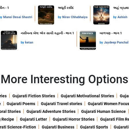
મૌન - 1
અધૂરી રસીદ
અહં બ્રહ્મ
by
Mansi Desai Shastri
by
Nirav Chhabhaiya
by
Ashish
નસીબના ખેલ: એક સાચી કહાની - ભાગ 1
બાળપણ - ભાગ 1
by
ketan
by
Jaydeep Panchal
More Interesting Options
ries
Gujarati Fiction Stories
Gujarati Motivational Stories
Gujar
e
Gujarati Poems
Gujarati Travel stories
Gujarati Women Focu
oral Stories
Gujarati Adventure Stories
Gujarati Human Science
g Recipe
Gujarati Letter
Gujarati Horror Stories
Gujarati Film R
rati Science-Fiction
Gujarati Business
Gujarati Sports
Gujarati