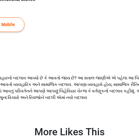
 Mobile
વ્યવહારનો બદલાવ આવ્યો છે કે આવતો જાય છે? આ સવાલ જાણીએ એ પહેલા આ બિહે
આવતો વ્યવહારિક અને સામાજિક બદલાવ. આપણા વ્યવહારો હોય, સામાજિક રીતિની
ં આવતું પરિવર્તનને આપણે આપણું બિહેવિયર ચેન્જ કે વર્તણૂકનો બદલાવ કહીશું
 જુના વિચારો અને રિવાજોને બદલી એમાં નવો બદલાવ
More Likes This