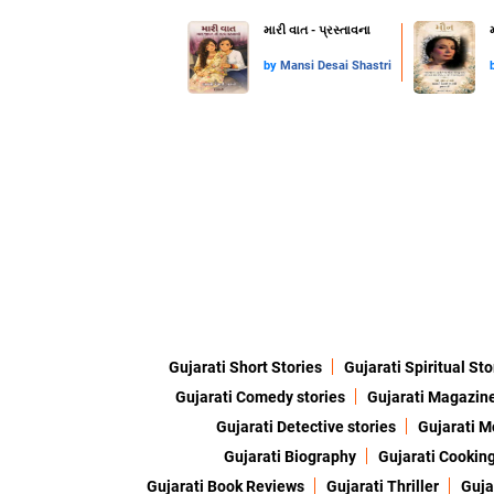
મારી વાત - પ્રસ્તાવના
by
Mansi Desai Shastri
Gujarati Short Stories
Gujarati Spiritual Sto
Gujarati Comedy stories
Gujarati Magazin
Gujarati Detective stories
Gujarati M
Gujarati Biography
Gujarati Cookin
Gujarati Book Reviews
Gujarati Thriller
Guja