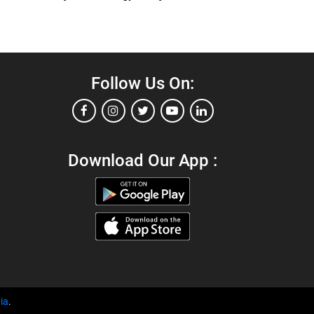
Follow Us On:
Download Our App :
ia
.