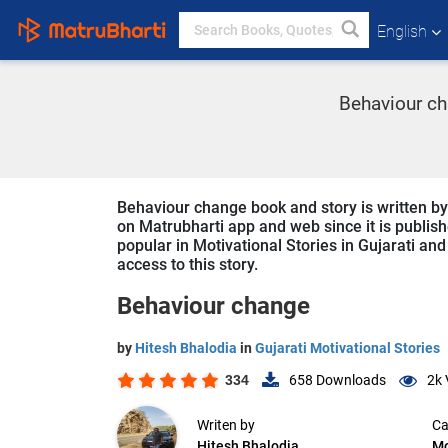
English
Behaviour ch
Behaviour change book and story is written by 
on Matrubharti app and web since it is publish
popular in Motivational Stories in Gujarati and
access to this story.
Behaviour change
by
Hitesh Bhalodia
in
Gujarati Motivational Stories
334
658
Downloads
2k
Writen by
Ca
Hitesh Bhalodia
Mo