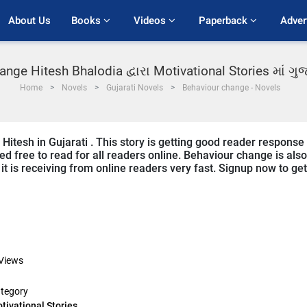
About Us
Books 
Videos 
Paperback 
Adver
ange Hitesh Bhalodia દ્વારા Motivational Stories માં ગ
Home
Novels
Gujarati Novels
Behaviour change - Novels
Hitesh in Gujarati . This story is getting good reader response
ed free to read for all readers online. Behaviour change is also
 it is receiving from online readers very fast. Signup now to get
Views
tegory
tivational Stories