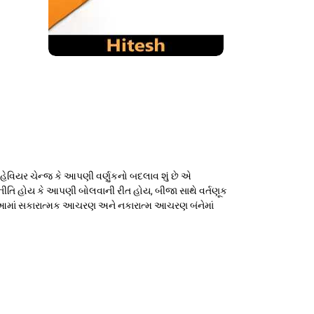
વિયર ચેન્જ કે આપણી વર્ણુકનો બદલાવ શું છે એ
તિ હોય કે આપણી બોલવાની રીત હોય, બીજા સાથે વર્તણૂક
. આમાં સકારાત્મક આચરણ અને નકારાત્મ આચરણ બંનેમાં