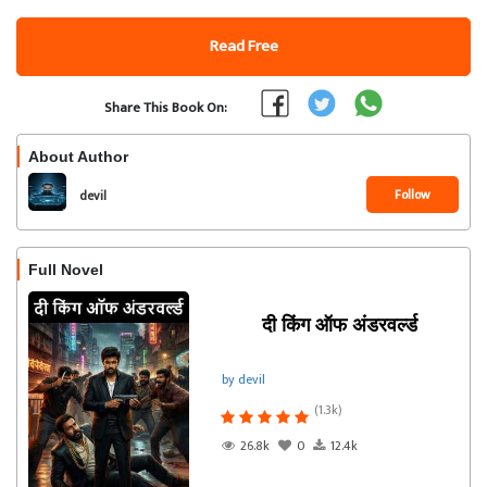
Read Free
Share This Book On:
About Author
Follow
devil
Full Novel
दी किंग ऑफ अंडरवर्ल्ड
by devil
(1.3k)
26.8k
0
12.4k