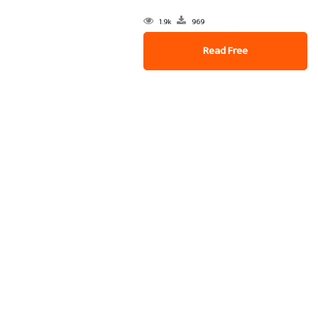
1.9k
969
Read Free