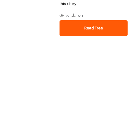
this story.
2k
663
Read Free