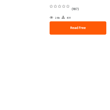
(187)
2.6k
831
Read Free