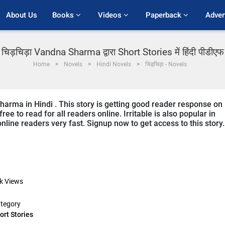
About Us
Books 
Videos 
Paperback 
Adver
चिड़चिड़ा Vandna Sharma द्वारा Short Stories में हिंदी पीडीएफ
Home
Novels
Hindi Novels
चिड़चिड़ा - Novels
Sharma in Hindi . This story is getting good reader response on
ee to read for all readers online. Irritable is also popular in
online readers very fast. Signup now to get access to this story.
k
Views
tegory
ort Stories