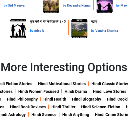
by
Std Maurya
by
Devendra Kumar
by
Mawa
कुछ बातें मां बाप के दिल की । - 3
पढ़ाकू
by
miss k
by
Vandna Sharma
More Interesting Options
ndi Fiction Stories
Hindi Motivational Stories
Hindi Classic Storie
 stories
Hindi Women Focused
Hindi Drama
Hindi Love Stories
e
Hindi Philosophy
Hindi Health
Hindi Biography
Hindi Cook
ies
Hindi Book Reviews
Hindi Thriller
Hindi Science-Fiction
H
indi Astrology
Hindi Science
Hindi Anything
Hindi Crime Stori