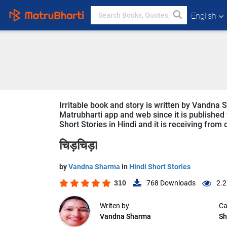
English
Irritable book and story is written by Vandna 
Matrubharti app and web since it is published fr
Short Stories in Hindi and it is receiving from 
चिड़चिड़ा
by
Vandna Sharma
in
Hindi Short Stories
310
768
Downloads
2.2
Writen by
Ca
Vandna Sharma
Sh