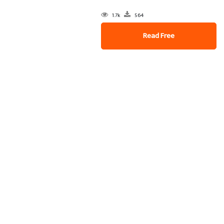
1.7k
564
Read Free